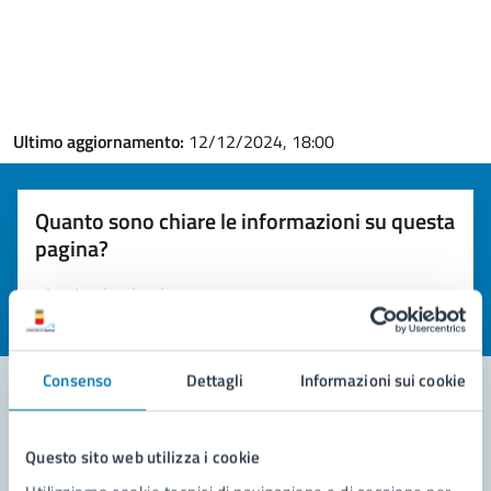
Ultimo aggiornamento:
12/12/2024, 18:00
Quanto sono chiare le informazioni su questa
pagina?
Valuta la chiarezza delle informazioni (da 1 a 5 stelle)
Seleziona il numero di stelle per valutare la chiarezza delle i
Valuta 1 stelle su 5
Valuta 2 stelle su 5
Valuta 3 stelle su 5
Valuta 4 stelle su 5
Valuta 5 stelle su 5
Consenso
Dettagli
Informazioni sui cookie
Contatta il comune
Questo sito web utilizza i cookie