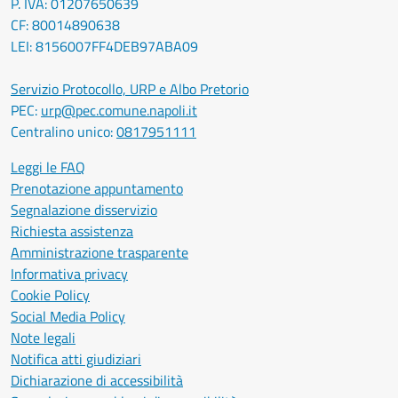
P. IVA: 01207650639
CF: 80014890638
LEI: 8156007FF4DEB97ABA09
Servizio Protocollo, URP e Albo Pretorio
PEC:
urp@pec.comune.napoli.it
Centralino unico:
0817951111
Leggi le FAQ
Prenotazione appuntamento
Segnalazione disservizio
Richiesta assistenza
Amministrazione trasparente
Informativa privacy
Cookie Policy
Social Media Policy
Note legali
Notifica atti giudiziari
Dichiarazione di accessibilità