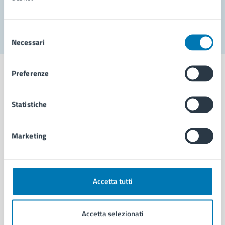
Segnala disservizio
Selezione
Necessari
del
consenso
Preferenze
Statistiche
Comune di Napoli
Marketing
AMMINISTRAZIONE
Aree amministrative
Organi di governo
Municipalità
Accetta tutti
Uffici
Enti e fondazioni
Accetta selezionati
Politici