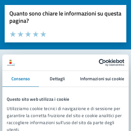
Quanto sono chiare le informazioni su questa
pagina?
Valuta la chiarezza delle informazioni (da 1 a 5 stelle)
Seleziona il numero di stelle per valutare la chiarezza delle i
Valuta 1 stelle su 5
Valuta 2 stelle su 5
Valuta 3 stelle su 5
Valuta 4 stelle su 5
Valuta 5 stelle su 5
Contatta il comune
Consenso
Dettagli
Informazioni sui cookie
Leggi le domande frequenti
Richiedi assistenza
Questo sito web utilizza i cookie
Utilizziamo cookie tecnici di navigazione e di sessione per
Prenota appuntamento
garantire la corretta fruizione del sito e cookie analitici per
raccogliere informazioni sull'uso del sito da parte degli
Problemi in città
utenti.