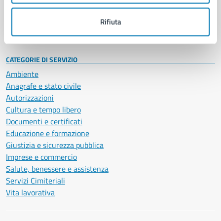
Personale amministrativo
Documenti e dati
Rifiuta
Intranet, posta aziendale e protocollo
CATEGORIE DI SERVIZIO
Ambiente
Anagrafe e stato civile
Autorizzazioni
Cultura e tempo libero
Documenti e certificati
Educazione e formazione
Giustizia e sicurezza pubblica
Imprese e commercio
Salute, benessere e assistenza
Servizi Cimiteriali
Vita lavorativa