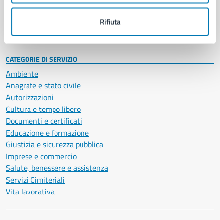
Personale amministrativo
Documenti e dati
Rifiuta
Intranet, posta aziendale e protocollo
CATEGORIE DI SERVIZIO
Ambiente
Anagrafe e stato civile
Autorizzazioni
Cultura e tempo libero
Documenti e certificati
Educazione e formazione
Giustizia e sicurezza pubblica
Imprese e commercio
Salute, benessere e assistenza
Servizi Cimiteriali
Vita lavorativa