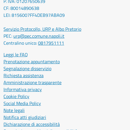
P. IVA: 01207650639
CF: 80014890638
LEI: 8156007FF4DEB97ABA09
Servizio Protocollo, URP e Albo Pretorio
PEC:
urp@pec.comune.napoli.it
Centralino unico:
0817951111
Leggi le FAQ
Prenotazione appuntamento
Segnalazione disservizio
Richiesta assistenza
Amministrazione trasparente
Informativa privacy
Cookie Policy
Social Media Policy
Note legali
Notifica atti giudiziari
Dichiarazione di accessibilità