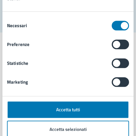
Segnala disservizio
Selezione
Necessari
del
consenso
Preferenze
Statistiche
Comune di Napoli
Marketing
AMMINISTRAZIONE
Aree amministrative
Organi di governo
Municipalità
Accetta tutti
Uffici
Enti e fondazioni
Accetta selezionati
Politici