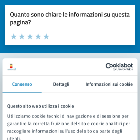
Quanto sono chiare le informazioni su questa
pagina?
Valuta la chiarezza delle informazioni (da 1 a 5 stelle)
Seleziona il numero di stelle per valutare la chiarezza delle i
Valuta 1 stelle su 5
Valuta 2 stelle su 5
Valuta 3 stelle su 5
Valuta 4 stelle su 5
Valuta 5 stelle su 5
Contatta il comune
Consenso
Dettagli
Informazioni sui cookie
Leggi le domande frequenti
Richiedi assistenza
Questo sito web utilizza i cookie
Utilizziamo cookie tecnici di navigazione e di sessione per
Prenota appuntamento
garantire la corretta fruizione del sito e cookie analitici per
raccogliere informazioni sull'uso del sito da parte degli
Problemi in città
utenti.