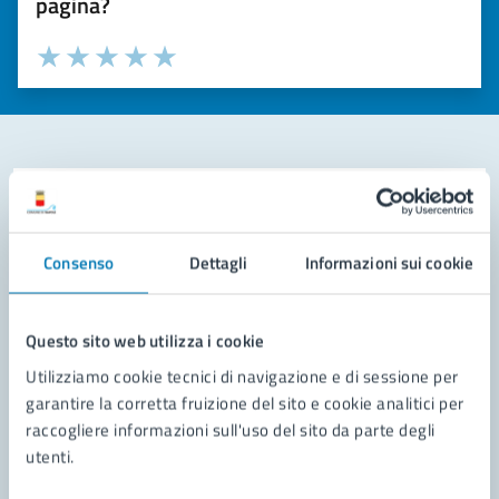
pagina?
Valuta la chiarezza delle informazioni (da 1 a 5 stelle)
Seleziona il numero di stelle per valutare la chiarezza delle i
Valuta 1 stelle su 5
Valuta 2 stelle su 5
Valuta 3 stelle su 5
Valuta 4 stelle su 5
Valuta 5 stelle su 5
Contatta il comune
Leggi le domande frequenti
Consenso
Dettagli
Informazioni sui cookie
Richiedi assistenza
Questo sito web utilizza i cookie
Prenota appuntamento
Utilizziamo cookie tecnici di navigazione e di sessione per
Problemi in città
garantire la corretta fruizione del sito e cookie analitici per
raccogliere informazioni sull'uso del sito da parte degli
Segnala disservizio
utenti.