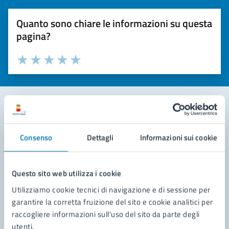
Quanto sono chiare le informazioni su questa
pagina?
Valuta la chiarezza delle informazioni (da 1 a 5 stelle)
Seleziona il numero di stelle per valutare la chiarezza delle i
Valuta 1 stelle su 5
Valuta 2 stelle su 5
Valuta 3 stelle su 5
Valuta 4 stelle su 5
Valuta 5 stelle su 5
Contatta il comune
Consenso
Dettagli
Informazioni sui cookie
Leggi le domande frequenti
Richiedi assistenza
Questo sito web utilizza i cookie
Utilizziamo cookie tecnici di navigazione e di sessione per
Prenota appuntamento
garantire la corretta fruizione del sito e cookie analitici per
raccogliere informazioni sull'uso del sito da parte degli
Problemi in città
utenti.