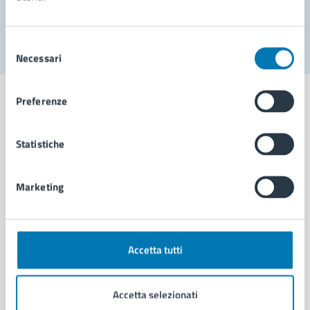
Segnala disservizio
Selezione
Necessari
del
consenso
Preferenze
Statistiche
Comune di Napoli
Marketing
AMMINISTRAZIONE
Aree amministrative
Organi di governo
Municipalità
Accetta tutti
Uffici
Enti e fondazioni
Accetta selezionati
Politici