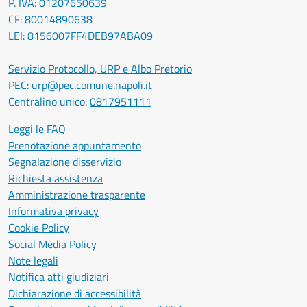
P. IVA: 01207650639
CF: 80014890638
LEI: 8156007FF4DEB97ABA09
Servizio Protocollo, URP e Albo Pretorio
PEC:
urp@pec.comune.napoli.it
Centralino unico:
0817951111
Leggi le FAQ
Prenotazione appuntamento
Segnalazione disservizio
Richiesta assistenza
Amministrazione trasparente
Informativa privacy
Cookie Policy
Social Media Policy
Note legali
Notifica atti giudiziari
Dichiarazione di accessibilità