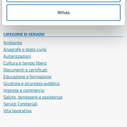
Personale amministrativo
Documenti e dati
Rifiuta
Intranet, posta aziendale e protocollo
CATEGORIE DI SERVIZIO
Ambiente
Anagrafe e stato civile
Autorizzazioni
Cultura e tempo libero
Documenti e certificati
Educazione e formazione
Giustizia e sicurezza pubblica
Imprese e commercio
Salute, benessere e assistenza
Servizi Cimiteriali
Vita lavorativa