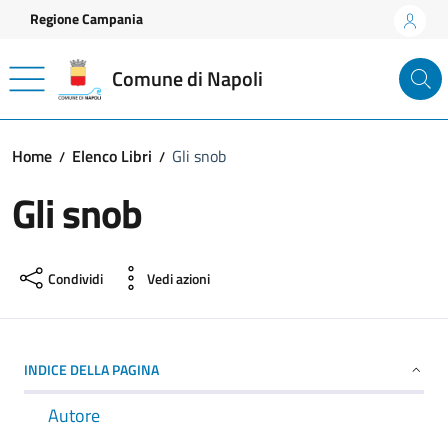
Vai ai contenuti
Vai al footer
Regione Campania
Comune di Napoli
Home
Elenco Libri
Gli snob
Gli snob
Condividi
Vedi azioni
INDICE DELLA PAGINA
Autore