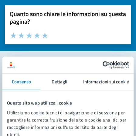
Quanto sono chiare le informazioni su questa
pagina?
Valuta la chiarezza delle informazioni (da 1 a 5 stelle)
Seleziona il numero di stelle per valutare la chiarezza delle i
Valuta 1 stelle su 5
Valuta 2 stelle su 5
Valuta 3 stelle su 5
Valuta 4 stelle su 5
Valuta 5 stelle su 5
Contatta il comune
Consenso
Dettagli
Informazioni sui cookie
Leggi le domande frequenti
Richiedi assistenza
Questo sito web utilizza i cookie
Utilizziamo cookie tecnici di navigazione e di sessione per
Prenota appuntamento
garantire la corretta fruizione del sito e cookie analitici per
raccogliere informazioni sull'uso del sito da parte degli
Problemi in città
utenti.