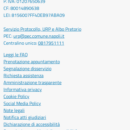
P. IVA: 01207650639
CF: 80014890638
LEI: 8156007FF4DEB97ABA09
Servizio Protocollo, URP e Albo Pretorio
PEC:
urp@pec.comune.napoli.it
Centralino unico:
0817951111
Leggi le FAQ
Prenotazione appuntamento
Segnalazione disservizio
Richiesta assistenza
Amministrazione trasparente
Informativa privacy
Cookie Policy
Social Media Policy
Note legali
Notifica atti giudiziari
Dichiarazione di accessibilità