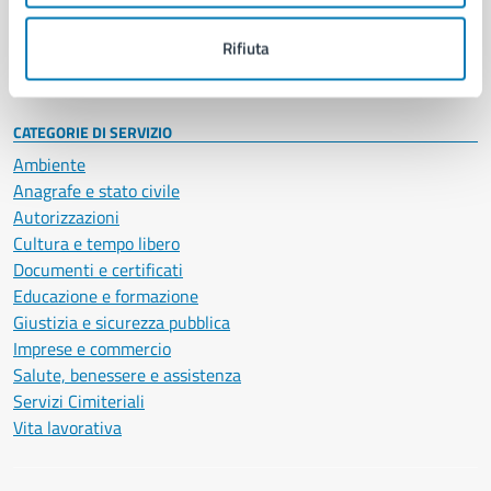
Personale amministrativo
Documenti e dati
Rifiuta
Intranet, posta aziendale e protocollo
CATEGORIE DI SERVIZIO
Ambiente
Anagrafe e stato civile
Autorizzazioni
Cultura e tempo libero
Documenti e certificati
Educazione e formazione
Giustizia e sicurezza pubblica
Imprese e commercio
Salute, benessere e assistenza
Servizi Cimiteriali
Vita lavorativa