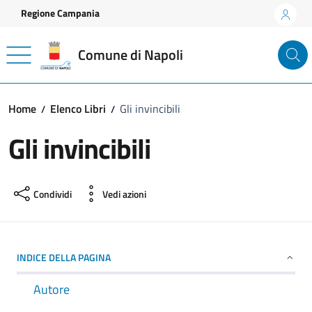
Vai ai contenuti
Vai al footer
Regione Campania
Comune di Napoli
Home
Elenco Libri
Gli invincibili
Gli invincibili
Condividi
Vedi azioni
INDICE DELLA PAGINA
Autore