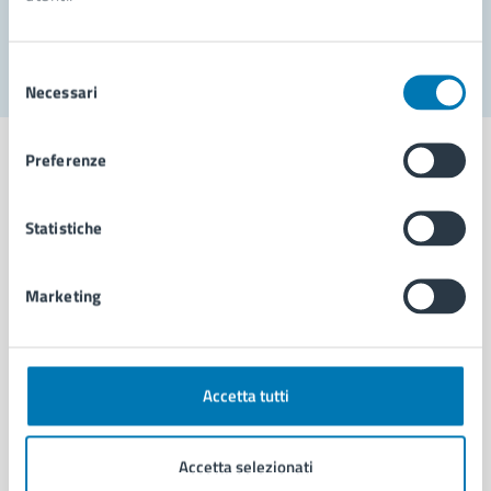
Segnala disservizio
Selezione
Necessari
del
consenso
Preferenze
Statistiche
Comune di Napoli
Marketing
AMMINISTRAZIONE
Aree amministrative
Organi di governo
Municipalità
Accetta tutti
Uffici
Enti e fondazioni
Accetta selezionati
Politici