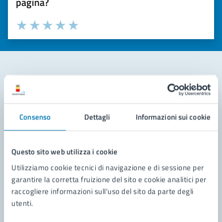
pagina?
Valuta la chiarezza delle informazioni (da 1 a 5 stelle)
Seleziona il numero di stelle per valutare la chiarezza delle i
Valuta 1 stelle su 5
Valuta 2 stelle su 5
Valuta 3 stelle su 5
Valuta 4 stelle su 5
Valuta 5 stelle su 5
Contatta il comune
Leggi le domande frequenti
Consenso
Dettagli
Informazioni sui cookie
Richiedi assistenza
Questo sito web utilizza i cookie
Prenota appuntamento
Utilizziamo cookie tecnici di navigazione e di sessione per
Problemi in città
garantire la corretta fruizione del sito e cookie analitici per
raccogliere informazioni sull'uso del sito da parte degli
Segnala disservizio
utenti.