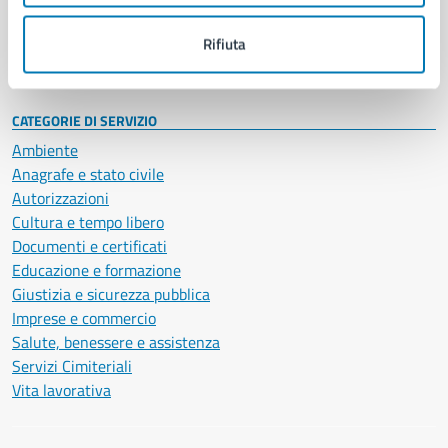
Personale amministrativo
Documenti e dati
Rifiuta
Intranet, posta aziendale e protocollo
CATEGORIE DI SERVIZIO
Ambiente
Anagrafe e stato civile
Autorizzazioni
Cultura e tempo libero
Documenti e certificati
Educazione e formazione
Giustizia e sicurezza pubblica
Imprese e commercio
Salute, benessere e assistenza
Servizi Cimiteriali
Vita lavorativa