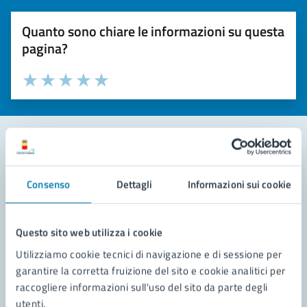
Quanto sono chiare le informazioni su questa
pagina?
Valuta la chiarezza delle informazioni (da 1 a 5 stelle)
Seleziona il numero di stelle per valutare la chiarezza delle i
Valuta 1 stelle su 5
Valuta 2 stelle su 5
Valuta 3 stelle su 5
Valuta 4 stelle su 5
Valuta 5 stelle su 5
Contatta il comune
Consenso
Dettagli
Informazioni sui cookie
Leggi le domande frequenti
Richiedi assistenza
Questo sito web utilizza i cookie
Utilizziamo cookie tecnici di navigazione e di sessione per
Prenota appuntamento
garantire la corretta fruizione del sito e cookie analitici per
raccogliere informazioni sull'uso del sito da parte degli
Problemi in città
utenti.