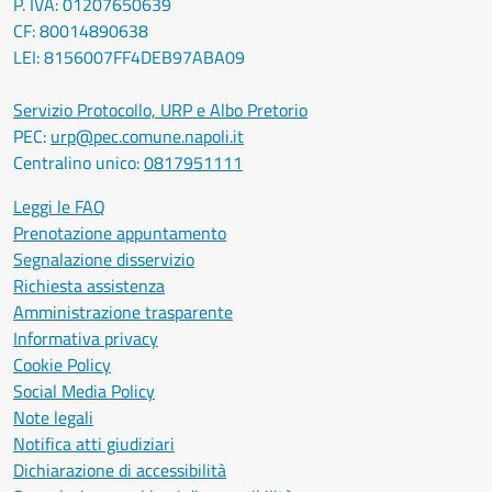
P. IVA: 01207650639
CF: 80014890638
LEI: 8156007FF4DEB97ABA09
Servizio Protocollo, URP e Albo Pretorio
PEC:
urp@pec.comune.napoli.it
Centralino unico:
0817951111
Leggi le FAQ
Prenotazione appuntamento
Segnalazione disservizio
Richiesta assistenza
Amministrazione trasparente
Informativa privacy
Cookie Policy
Social Media Policy
Note legali
Notifica atti giudiziari
Dichiarazione di accessibilità