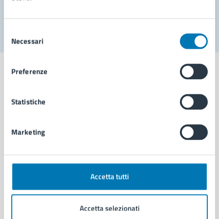
Segnala disservizio
Selezione
Necessari
del
consenso
Preferenze
Statistiche
Comune di Napoli
Marketing
AMMINISTRAZIONE
Aree amministrative
Organi di governo
Municipalità
Accetta tutti
Uffici
Enti e fondazioni
Accetta selezionati
Politici