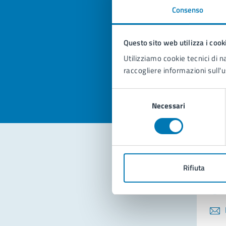
Consenso
Quan
pagi
Questo sito web utilizza i cook
Utilizziamo cookie tecnici di n
Valuta la
Selezi
raccogliere informazioni sull'u
Valuta 
Val
Selezione
Necessari
del
consenso
Con
Rifiuta