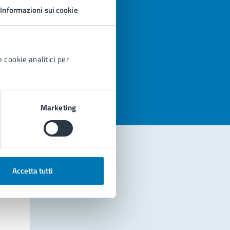
Informazioni sui cookie
 cookie analitici per
azioni
Marketing
Accetta tutti