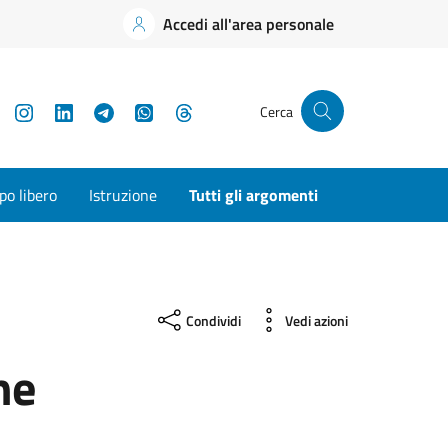
Accedi all'area personale
YouTube
Instagram
LinkedIn
Telegram
WhatsApp
Threads
Cerca
o libero
Istruzione
Tutti gli argomenti
Condividi
Vedi azioni
ne