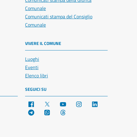
Comunicati stampa della Giunta
Comunale
Comunicati stampa del Consiglio
Comunale
VIVERE IL COMUNE
Luoghi
Eventi
Elenco libri
SEGUICI SU
Facebook
X
YouTube
Instagram
LinkedIn
Telegram
WhatsApp
Threads