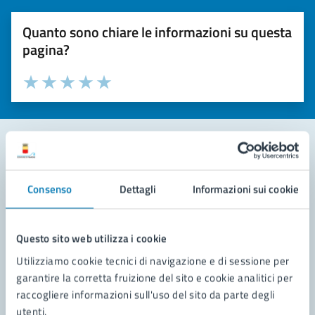
Quanto sono chiare le informazioni su questa
pagina?
Valuta la chiarezza delle informazioni (da 1 a 5 stelle)
Seleziona il numero di stelle per valutare la chiarezza delle i
Valuta 1 stelle su 5
Valuta 2 stelle su 5
Valuta 3 stelle su 5
Valuta 4 stelle su 5
Valuta 5 stelle su 5
Contatta il comune
Consenso
Dettagli
Informazioni sui cookie
Leggi le domande frequenti
Richiedi assistenza
Questo sito web utilizza i cookie
Utilizziamo cookie tecnici di navigazione e di sessione per
Prenota appuntamento
garantire la corretta fruizione del sito e cookie analitici per
raccogliere informazioni sull'uso del sito da parte degli
Problemi in città
utenti.