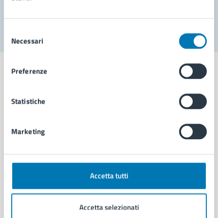
Segnala disservizio
Selezione
Necessari
del
consenso
Preferenze
Statistiche
Comune di Napoli
Marketing
AMMINISTRAZIONE
Aree amministrative
Organi di governo
Municipalità
Accetta tutti
Uffici
Enti e fondazioni
Accetta selezionati
Politici