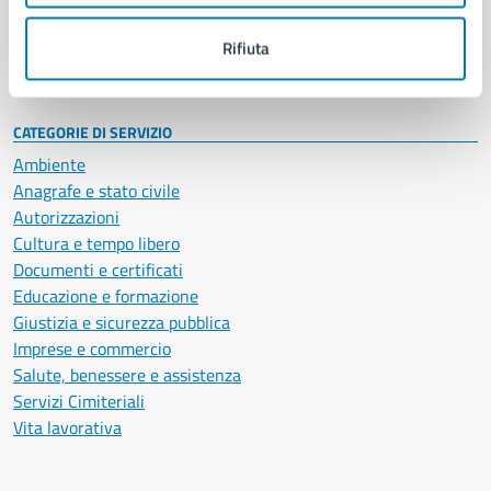
Personale amministrativo
Documenti e dati
Rifiuta
Intranet, posta aziendale e protocollo
CATEGORIE DI SERVIZIO
Ambiente
Anagrafe e stato civile
Autorizzazioni
Cultura e tempo libero
Documenti e certificati
Educazione e formazione
Giustizia e sicurezza pubblica
Imprese e commercio
Salute, benessere e assistenza
Servizi Cimiteriali
Vita lavorativa