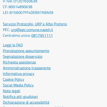
P. IVA: 01207650639
CF: 80014890638
LEI: 8156007FF4DEB97ABA09
Servizio Protocollo, URP e Albo Pretorio
PEC:
urp@pec.comune.napoli.it
Centralino unico:
0817951111
Leggi le FAQ
Prenotazione appuntamento
Segnalazione disservizio
Richiesta assistenza
Amministrazione trasparente
Informativa privacy
Cookie Policy
Social Media Policy
Note legali
Notifica atti giudiziari
Dichiarazione di accessibilità