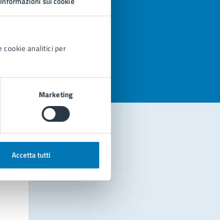
Informazioni sui cookie
azioni
 cookie analitici per
Marketing
Accetta tutti