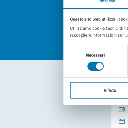
Consenso
Quan
pagi
Questo sito web utilizza i cook
Valuta la
Selezi
Utilizziamo cookie tecnici di n
Valuta 
Val
raccogliere informazioni sull'u
Selezione
Necessari
del
consenso
Con
Rifiuta