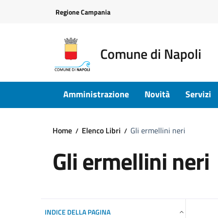
Vai ai contenuti
Vai al footer
Regione Campania
Comune di Napoli
Amministrazione
Novità
Servizi
Home
Elenco Libri
Gli ermellini neri
Gli ermellini neri
INDICE DELLA PAGINA