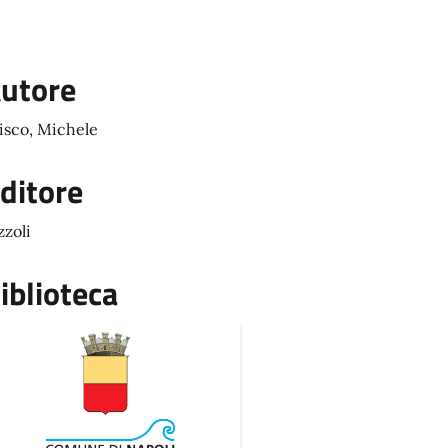
utore
isco, Michele
ditore
zzoli
iblioteca