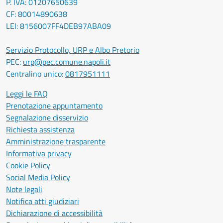
P. IVA: 01207650639
CF: 80014890638
LEI: 8156007FF4DEB97ABA09
Servizio Protocollo, URP e Albo Pretorio
PEC:
urp@pec.comune.napoli.it
Centralino unico:
0817951111
Leggi le FAQ
Prenotazione appuntamento
Segnalazione disservizio
Richiesta assistenza
Amministrazione trasparente
Informativa privacy
Cookie Policy
Social Media Policy
Note legali
Notifica atti giudiziari
Dichiarazione di accessibilità