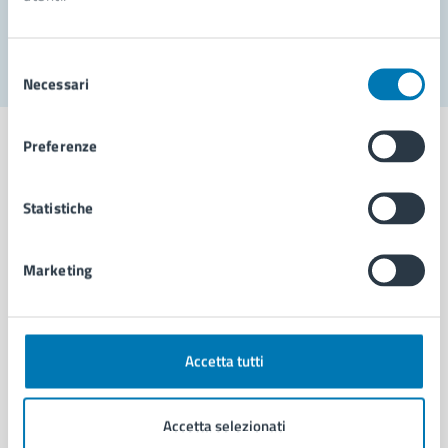
Segnala disservizio
Selezione
Necessari
del
consenso
Preferenze
Statistiche
Comune di Napoli
Marketing
AMMINISTRAZIONE
Aree amministrative
Organi di governo
Municipalità
Accetta tutti
Uffici
Enti e fondazioni
Accetta selezionati
Politici