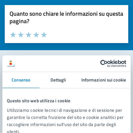
Quanto sono chiare le informazioni su questa
pagina?
Valuta la chiarezza delle informazioni (da 1 a 5 stelle)
Seleziona il numero di stelle per valutare la chiarezza delle i
Valuta 1 stelle su 5
Valuta 2 stelle su 5
Valuta 3 stelle su 5
Valuta 4 stelle su 5
Valuta 5 stelle su 5
Contatta il comune
Consenso
Dettagli
Informazioni sui cookie
Leggi le domande frequenti
Richiedi assistenza
Questo sito web utilizza i cookie
Utilizziamo cookie tecnici di navigazione e di sessione per
Prenota appuntamento
garantire la corretta fruizione del sito e cookie analitici per
raccogliere informazioni sull'uso del sito da parte degli
Problemi in città
utenti.