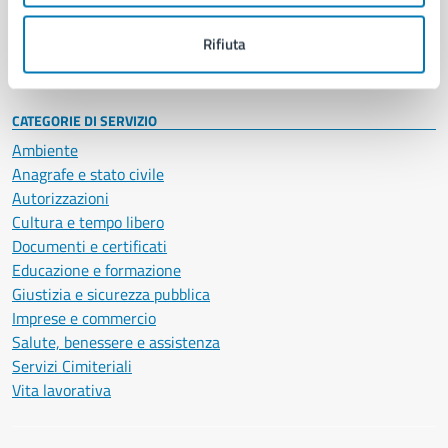
Personale amministrativo
Documenti e dati
Rifiuta
Intranet, posta aziendale e protocollo
CATEGORIE DI SERVIZIO
Ambiente
Anagrafe e stato civile
Autorizzazioni
Cultura e tempo libero
Documenti e certificati
Educazione e formazione
Giustizia e sicurezza pubblica
Imprese e commercio
Salute, benessere e assistenza
Servizi Cimiteriali
Vita lavorativa