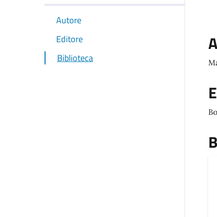
Autore
A
Editore
Biblioteca
Ma
E
Bo
B