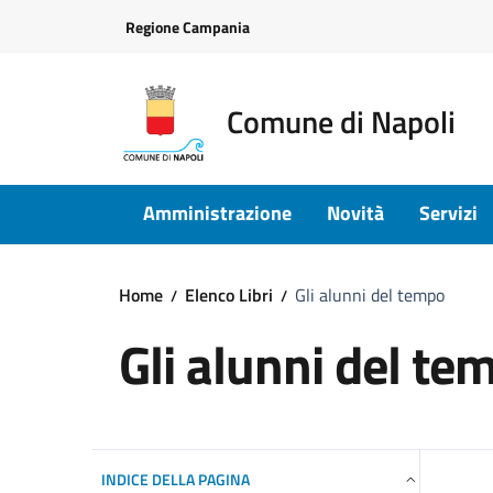
Vai ai contenuti
Vai al footer
Regione Campania
Comune di Napoli
Amministrazione
Novità
Servizi
Home
Elenco Libri
Gli alunni del tempo
Gli alunni del te
INDICE DELLA PAGINA