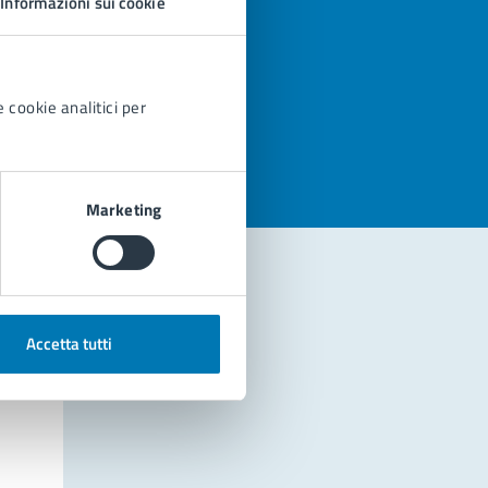
Informazioni sui cookie
azioni
 cookie analitici per
Marketing
Accetta tutti