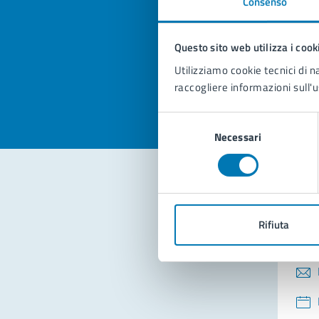
Consenso
Quan
pagi
Questo sito web utilizza i cook
Valuta la
Selezi
Utilizziamo cookie tecnici di n
Valuta 
Val
raccogliere informazioni sull'u
Selezione
Necessari
del
consenso
Con
Rifiuta