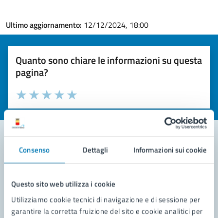
Ultimo aggiornamento:
12/12/2024, 18:00
Quanto sono chiare le informazioni su questa
pagina?
Valuta la chiarezza delle informazioni (da 1 a 5 stelle)
Seleziona il numero di stelle per valutare la chiarezza delle i
Valuta 1 stelle su 5
Valuta 2 stelle su 5
Valuta 3 stelle su 5
Valuta 4 stelle su 5
Valuta 5 stelle su 5
Consenso
Dettagli
Informazioni sui cookie
Contatta il comune
Leggi le domande frequenti
Questo sito web utilizza i cookie
Utilizziamo cookie tecnici di navigazione e di sessione per
Richiedi assistenza
garantire la corretta fruizione del sito e cookie analitici per