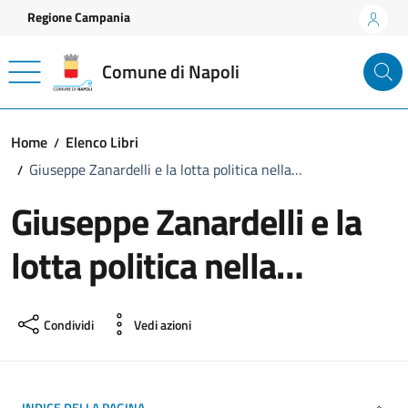
Vai ai contenuti
Vai al footer
Regione Campania
Comune di Napoli
Home
Elenco Libri
Giuseppe Zanardelli e la lotta politica nella…
Giuseppe Zanardelli e la
lotta politica nella…
Condividi
Vedi azioni
INDICE DELLA PAGINA