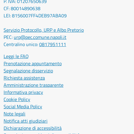
P. IVA: 01207650639
CF: 80014890638
LEI: 8156007FF4DEB97ABA09
Servizio Protocollo, URP e Albo Pretorio
PEC:
urp@pec.comune.napoli.it
Centralino unico:
0817951111
Leggi le FAQ
Prenotazione appuntamento
Segnalazione disservizio
Richiesta assistenza
Amministrazione trasparente
Informativa privacy
Cookie Policy
Social Media Policy
Note legali
Notifica atti giudiziari
Dichiarazione di accessibilità