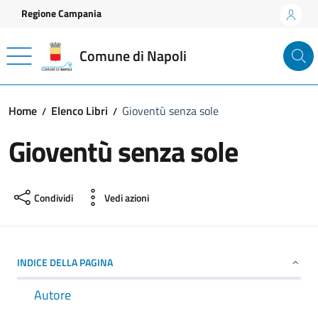
Vai ai contenuti
Vai al footer
Regione Campania
Comune di Napoli
Home
Elenco Libri
Gioventù senza sole
Gioventù senza sole
Condividi
Vedi azioni
INDICE DELLA PAGINA
Autore