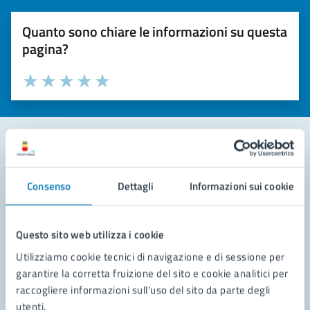
Quanto sono chiare le informazioni su questa
pagina?
Valuta la chiarezza delle informazioni (da 1 a 5 stelle)
Seleziona il numero di stelle per valutare la chiarezza delle i
Valuta 1 stelle su 5
Valuta 2 stelle su 5
Valuta 3 stelle su 5
Valuta 4 stelle su 5
Valuta 5 stelle su 5
Contatta il comune
Consenso
Dettagli
Informazioni sui cookie
Leggi le domande frequenti
Richiedi assistenza
Questo sito web utilizza i cookie
Utilizziamo cookie tecnici di navigazione e di sessione per
Prenota appuntamento
garantire la corretta fruizione del sito e cookie analitici per
raccogliere informazioni sull'uso del sito da parte degli
Problemi in città
utenti.