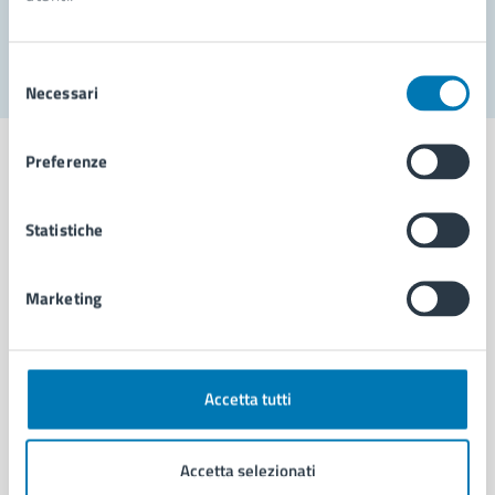
Segnala disservizio
Selezione
Necessari
del
consenso
Preferenze
Statistiche
Comune di Napoli
Marketing
AMMINISTRAZIONE
Aree amministrative
Organi di governo
Municipalità
Accetta tutti
Uffici
Enti e fondazioni
Accetta selezionati
Politici