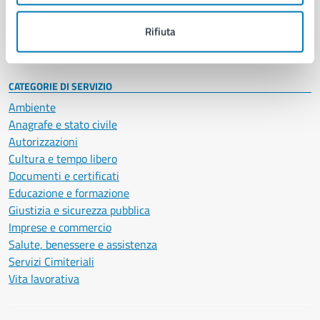
Personale amministrativo
Documenti e dati
Rifiuta
Intranet, posta aziendale e protocollo
CATEGORIE DI SERVIZIO
Ambiente
Anagrafe e stato civile
Autorizzazioni
Cultura e tempo libero
Documenti e certificati
Educazione e formazione
Giustizia e sicurezza pubblica
Imprese e commercio
Salute, benessere e assistenza
Servizi Cimiteriali
Vita lavorativa