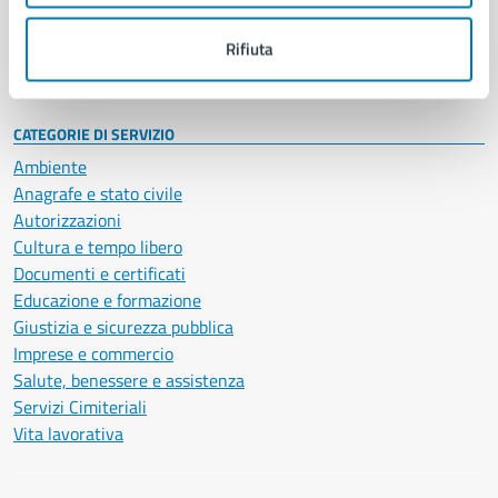
Personale amministrativo
Documenti e dati
Rifiuta
Intranet, posta aziendale e protocollo
CATEGORIE DI SERVIZIO
Ambiente
Anagrafe e stato civile
Autorizzazioni
Cultura e tempo libero
Documenti e certificati
Educazione e formazione
Giustizia e sicurezza pubblica
Imprese e commercio
Salute, benessere e assistenza
Servizi Cimiteriali
Vita lavorativa