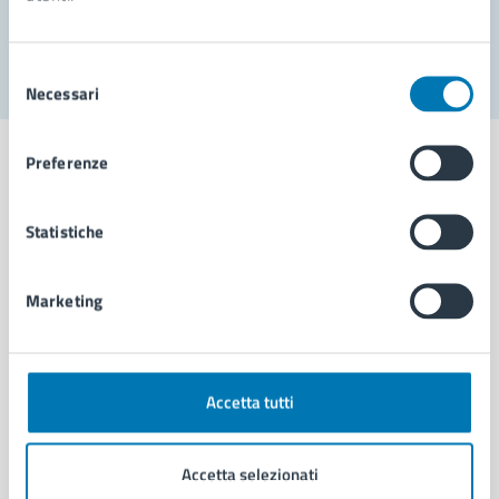
Segnala disservizio
Selezione
Necessari
del
consenso
Preferenze
Statistiche
Comune di Napoli
Marketing
AMMINISTRAZIONE
Aree amministrative
Organi di governo
Municipalità
Accetta tutti
Uffici
Enti e fondazioni
Accetta selezionati
Politici