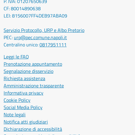
P. IVA: 01207650639
CF: 80014890638
LEI: 8156007FF4DEB97ABA09
Servizio Protocollo, URP e Albo Pretorio
PEC:
urp@pec.comune.napoli.it
Centralino unico:
0817951111
Leggi le FAQ
Prenotazione appuntamento
Segnalazione disservizio
Richiesta assistenza
Amministrazione trasparente
Informativa privacy
Cookie Policy
Social Media Policy
Note legali
Notifica atti giudiziari
Dichiarazione di accessibilità