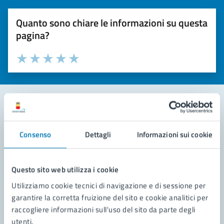
Quanto sono chiare le informazioni su questa
pagina?
Valuta la chiarezza delle informazioni (da 1 a 5 stelle)
Seleziona il numero di stelle per valutare la chiarezza delle i
Valuta 1 stelle su 5
Valuta 2 stelle su 5
Valuta 3 stelle su 5
Valuta 4 stelle su 5
Valuta 5 stelle su 5
Contatta il comune
Consenso
Dettagli
Informazioni sui cookie
Leggi le domande frequenti
Richiedi assistenza
Questo sito web utilizza i cookie
Utilizziamo cookie tecnici di navigazione e di sessione per
Prenota appuntamento
garantire la corretta fruizione del sito e cookie analitici per
raccogliere informazioni sull'uso del sito da parte degli
Problemi in città
utenti.