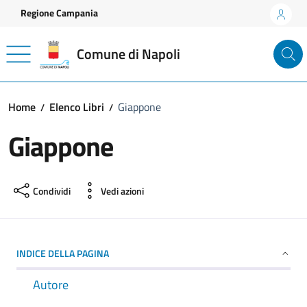
Vai ai contenuti
Vai al footer
Regione Campania
Comune di Napoli
Home
Elenco Libri
Giappone
Giappone
Condividi
Vedi azioni
INDICE DELLA PAGINA
Autore