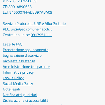
P. IVA: 01207650639
CF: 80014890638
LEI: 8156007FF4DEB97ABA09
Servizio Protocollo, URP e Albo Pretorio
PEC:
urp@pec.comune.napoli.it
Centralino unico:
0817951111
Leggi le FAQ
Prenotazione appuntamento
Segnalazione disservizio
Richiesta assistenza
Amministrazione trasparente
Informativa privacy
Cookie Policy
Social Media Policy
Note legali
Notifica atti giudiziari
Dichiarazione di accessibilità