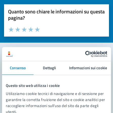
Quanto sono chiare le informazioni su questa
pagina?
Valuta la chiarezza delle informazioni (da 1 a 5 stelle)
Seleziona il numero di stelle per valutare la chiarezza delle i
Valuta 1 stelle su 5
Valuta 2 stelle su 5
Valuta 3 stelle su 5
Valuta 4 stelle su 5
Valuta 5 stelle su 5
Contatta il comune
Consenso
Dettagli
Informazioni sui cookie
Leggi le domande frequenti
Richiedi assistenza
Questo sito web utilizza i cookie
Utilizziamo cookie tecnici di navigazione e di sessione per
Prenota appuntamento
garantire la corretta fruizione del sito e cookie analitici per
raccogliere informazioni sull'uso del sito da parte degli
Problemi in città
utenti.