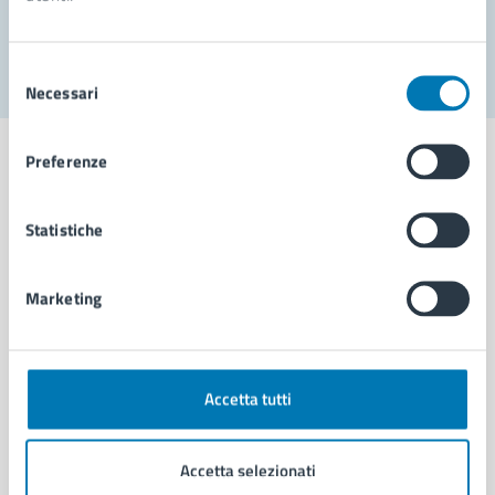
Segnala disservizio
Selezione
Necessari
del
consenso
Preferenze
Statistiche
Comune di Napoli
Marketing
AMMINISTRAZIONE
Aree amministrative
Organi di governo
Municipalità
Accetta tutti
Uffici
Enti e fondazioni
Accetta selezionati
Politici