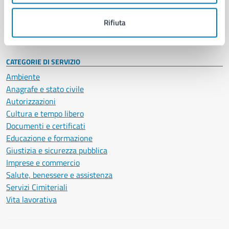
Personale amministrativo
Documenti e dati
Rifiuta
Intranet, posta aziendale e protocollo
CATEGORIE DI SERVIZIO
Ambiente
Anagrafe e stato civile
Autorizzazioni
Cultura e tempo libero
Documenti e certificati
Educazione e formazione
Giustizia e sicurezza pubblica
Imprese e commercio
Salute, benessere e assistenza
Servizi Cimiteriali
Vita lavorativa