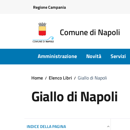
Vai ai contenuti
Vai al footer
Regione Campania
Comune di Napoli
Amministrazione
Novità
Servizi
Home
Elenco Libri
Giallo di Napoli
Giallo di Napoli
INDICE DELLA PAGINA