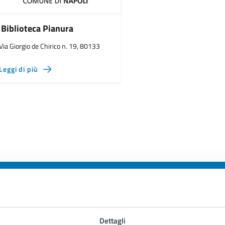
Biblioteca Pianura
Via Giorgio de Chirico n. 19, 80133
Leggi di più
to sono chiare le informazioni su questa
Dettagli