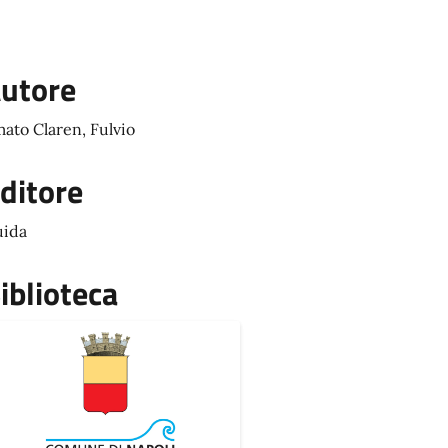
utore
ato Claren, Fulvio
ditore
ida
iblioteca