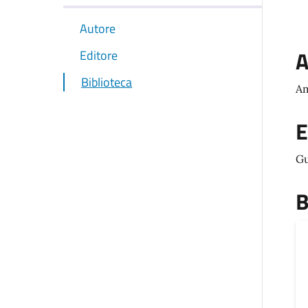
Autore
A
Editore
Biblioteca
Am
E
Gu
B