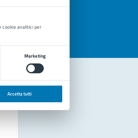
azioni
 cookie analitici per
Marketing
Accetta tutti