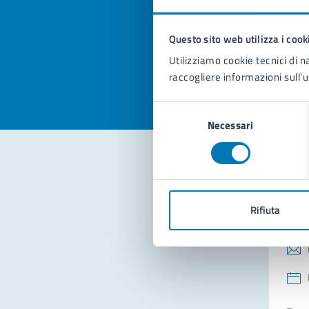
pagi
Questo sito web utilizza i cook
Valuta la
Selezi
Utilizziamo cookie tecnici di n
Valuta 
Val
raccogliere informazioni sull'u
Selezione
Necessari
del
consenso
Con
Rifiuta