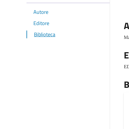
Autore
A
Editore
Biblioteca
Ma
E
ED
B