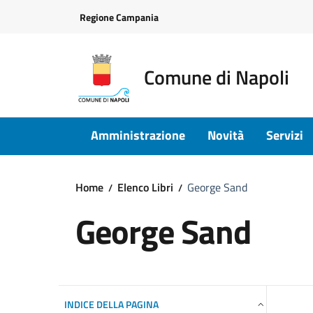
Vai ai contenuti
Vai al footer
Regione Campania
Comune di Napoli
Amministrazione
Novità
Servizi
Home
Elenco Libri
George Sand
George Sand
INDICE DELLA PAGINA