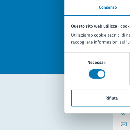
Consenso
Quan
pagi
Questo sito web utilizza i cook
Utilizziamo cookie tecnici di n
Valuta la
Selezi
raccogliere informazioni sull'u
Valuta 
Val
Selezione
Necessari
del
consenso
Con
Rifiuta