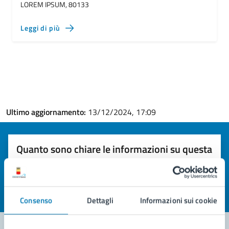
LOREM IPSUM, 80133
Leggi di più
Ultimo aggiornamento:
13/12/2024, 17:09
Quanto sono chiare le informazioni su questa
pagina?
Valuta la chiarezza delle informazioni (da 1 a 5 stelle)
Seleziona il numero di stelle per valutare la chiarezza delle i
Valuta 1 stelle su 5
Valuta 2 stelle su 5
Valuta 3 stelle su 5
Valuta 4 stelle su 5
Valuta 5 stelle su 5
Consenso
Dettagli
Informazioni sui cookie