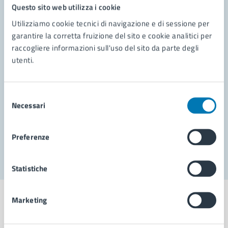
Questo sito web utilizza i cookie
Utilizziamo cookie tecnici di navigazione e di sessione per
Contatta il comune
garantire la corretta fruizione del sito e cookie analitici per
Leggi le domande frequenti
raccogliere informazioni sull'uso del sito da parte degli
utenti.
Richiedi assistenza
Prenota appuntamento
Selezione
Necessari
del
Problemi in città
consenso
Segnala disservizio
Preferenze
Statistiche
Marketing