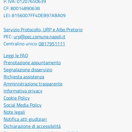
P. IVA: 01207650639
CF: 80014890638
LEI: 8156007FF4DEB97ABA09
Servizio Protocollo, URP e Albo Pretorio
PEC:
urp@pec.comune.napoli.it
Centralino unico:
0817951111
Leggi le FAQ
Prenotazione appuntamento
Segnalazione disservizio
Richiesta assistenza
Amministrazione trasparente
Informativa privacy
Cookie Policy
Social Media Policy
Note legali
Notifica atti giudiziari
Dichiarazione di accessibilità