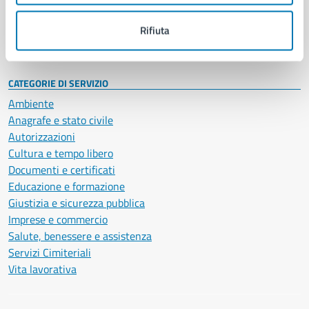
Personale amministrativo
Documenti e dati
Rifiuta
Intranet, posta aziendale e protocollo
CATEGORIE DI SERVIZIO
Ambiente
Anagrafe e stato civile
Autorizzazioni
Cultura e tempo libero
Documenti e certificati
Educazione e formazione
Giustizia e sicurezza pubblica
Imprese e commercio
Salute, benessere e assistenza
Servizi Cimiteriali
Vita lavorativa