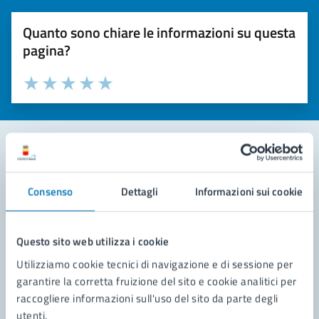
Quanto sono chiare le informazioni su questa
pagina?
Valuta la chiarezza delle informazioni (da 1 a 5 stelle)
Seleziona il numero di stelle per valutare la chiarezza delle i
Valuta 1 stelle su 5
Valuta 2 stelle su 5
Valuta 3 stelle su 5
Valuta 4 stelle su 5
Valuta 5 stelle su 5
Contatta il comune
Consenso
Dettagli
Informazioni sui cookie
Leggi le domande frequenti
Richiedi assistenza
Questo sito web utilizza i cookie
Utilizziamo cookie tecnici di navigazione e di sessione per
Prenota appuntamento
garantire la corretta fruizione del sito e cookie analitici per
raccogliere informazioni sull'uso del sito da parte degli
Problemi in città
utenti.