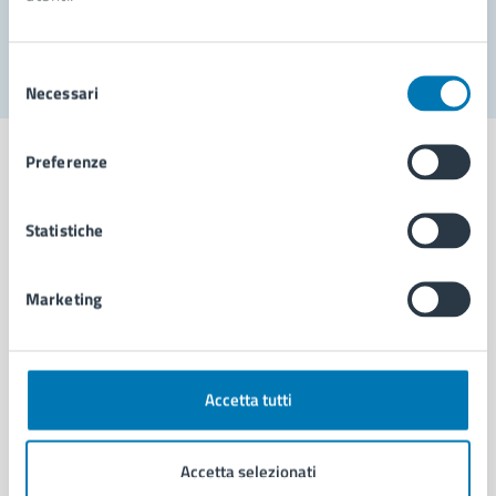
Segnala disservizio
Selezione
Necessari
del
consenso
Preferenze
Statistiche
Comune di Napoli
Marketing
AMMINISTRAZIONE
Aree amministrative
Organi di governo
Municipalità
Accetta tutti
Uffici
Enti e fondazioni
Accetta selezionati
Politici