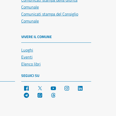
Comunicati stampa della Giunta
Comunale
Comunicati stampa del Consiglio
Comunale
VIVERE IL COMUNE
Luoghi
Eventi
Elenco libri
SEGUICI SU
Facebook
X
YouTube
Instagram
LinkedIn
Telegram
WhatsApp
Threads