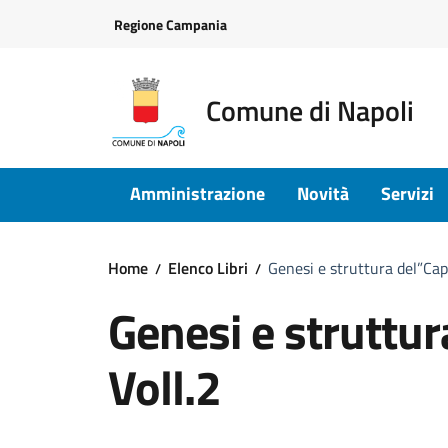
Vai ai contenuti
Vai al footer
Regione Campania
Comune di Napoli
Amministrazione
Novità
Servizi
Home
Elenco Libri
Genesi e struttura del”Capi
Genesi e struttur
Voll.2