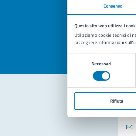
Consenso
Quan
pagi
Questo sito web utilizza i cook
Utilizziamo cookie tecnici di n
Valuta la
Selezi
raccogliere informazioni sull'u
Valuta 
Val
Selezione
Necessari
del
consenso
Con
Rifiuta