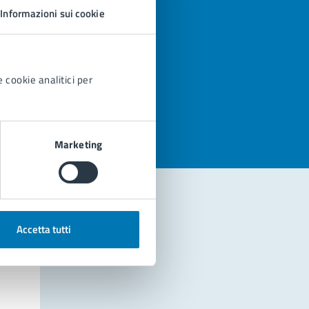
Informazioni sui cookie
 cookie analitici per
azioni
Marketing
Accetta tutti