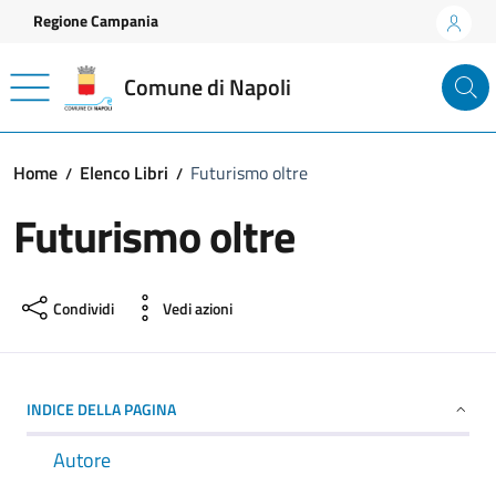
Vai ai contenuti
Vai al footer
Regione Campania
Comune di Napoli
Home
Elenco Libri
Futurismo oltre
Futurismo oltre
Condividi
Vedi azioni
INDICE DELLA PAGINA
Autore