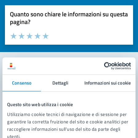
Quanto sono chiare le informazioni su questa
pagina?
Valuta la chiarezza delle informazioni (da 1 a 5 stelle)
Seleziona il numero di stelle per valutare la chiarezza delle i
Valuta 1 stelle su 5
Valuta 2 stelle su 5
Valuta 3 stelle su 5
Valuta 4 stelle su 5
Valuta 5 stelle su 5
Contatta il comune
Consenso
Dettagli
Informazioni sui cookie
Leggi le domande frequenti
Richiedi assistenza
Questo sito web utilizza i cookie
Utilizziamo cookie tecnici di navigazione e di sessione per
Prenota appuntamento
garantire la corretta fruizione del sito e cookie analitici per
raccogliere informazioni sull'uso del sito da parte degli
Problemi in città
utenti.