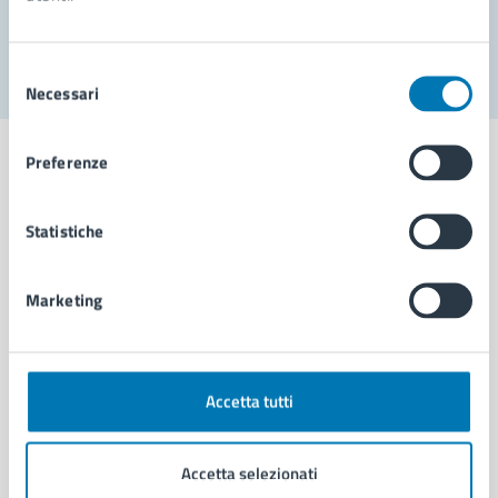
Segnala disservizio
Selezione
Necessari
del
consenso
Preferenze
Statistiche
Comune di Napoli
Marketing
AMMINISTRAZIONE
Aree amministrative
Organi di governo
Municipalità
Accetta tutti
Uffici
Enti e fondazioni
Accetta selezionati
Politici