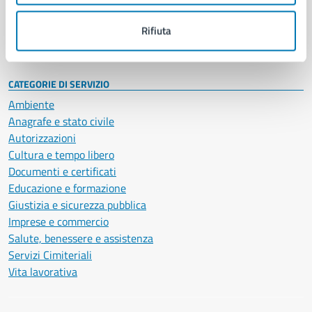
Personale amministrativo
Documenti e dati
Rifiuta
Intranet, posta aziendale e protocollo
CATEGORIE DI SERVIZIO
Ambiente
Anagrafe e stato civile
Autorizzazioni
Cultura e tempo libero
Documenti e certificati
Educazione e formazione
Giustizia e sicurezza pubblica
Imprese e commercio
Salute, benessere e assistenza
Servizi Cimiteriali
Vita lavorativa