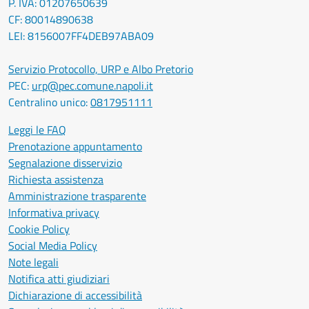
P. IVA: 01207650639
CF: 80014890638
LEI: 8156007FF4DEB97ABA09
Servizio Protocollo, URP e Albo Pretorio
PEC:
urp@pec.comune.napoli.it
Centralino unico:
0817951111
Leggi le FAQ
Prenotazione appuntamento
Segnalazione disservizio
Richiesta assistenza
Amministrazione trasparente
Informativa privacy
Cookie Policy
Social Media Policy
Note legali
Notifica atti giudiziari
Dichiarazione di accessibilità