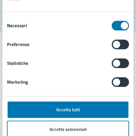
Segnala disservizio
Selezione
Necessari
del
consenso
Preferenze
Statistiche
Comune di Napoli
Marketing
AMMINISTRAZIONE
Aree amministrative
Organi di governo
Municipalità
Accetta tutti
Uffici
Enti e fondazioni
Accetta selezionati
Politici