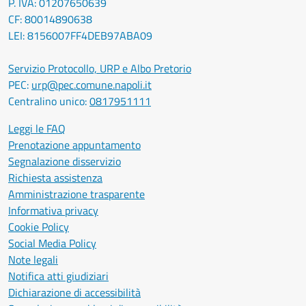
P. IVA: 01207650639
CF: 80014890638
LEI: 8156007FF4DEB97ABA09
Servizio Protocollo, URP e Albo Pretorio
PEC:
urp@pec.comune.napoli.it
Centralino unico:
0817951111
Leggi le FAQ
Prenotazione appuntamento
Segnalazione disservizio
Richiesta assistenza
Amministrazione trasparente
Informativa privacy
Cookie Policy
Social Media Policy
Note legali
Notifica atti giudiziari
Dichiarazione di accessibilità