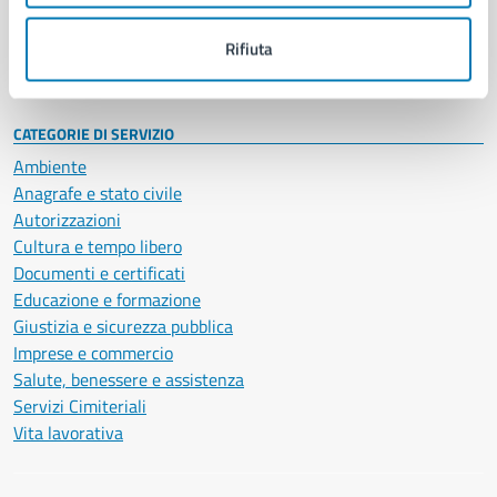
Personale amministrativo
Documenti e dati
Rifiuta
Intranet, posta aziendale e protocollo
CATEGORIE DI SERVIZIO
Ambiente
Anagrafe e stato civile
Autorizzazioni
Cultura e tempo libero
Documenti e certificati
Educazione e formazione
Giustizia e sicurezza pubblica
Imprese e commercio
Salute, benessere e assistenza
Servizi Cimiteriali
Vita lavorativa