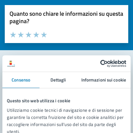
Quanto sono chiare le informazioni su questa
pagina?
Valuta la chiarezza delle informazioni (da 1 a 5 stelle)
Seleziona il numero di stelle per valutare la chiarezza delle i
Valuta 1 stelle su 5
Valuta 2 stelle su 5
Valuta 3 stelle su 5
Valuta 4 stelle su 5
Valuta 5 stelle su 5
Contatta il comune
Consenso
Dettagli
Informazioni sui cookie
Leggi le domande frequenti
Richiedi assistenza
Questo sito web utilizza i cookie
Utilizziamo cookie tecnici di navigazione e di sessione per
Prenota appuntamento
garantire la corretta fruizione del sito e cookie analitici per
raccogliere informazioni sull'uso del sito da parte degli
Problemi in città
utenti.