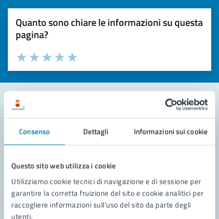
Quanto sono chiare le informazioni su questa
pagina?
Valuta la chiarezza delle informazioni (da 1 a 5 stelle)
Seleziona il numero di stelle per valutare la chiarezza delle i
Valuta 1 stelle su 5
Valuta 2 stelle su 5
Valuta 3 stelle su 5
Valuta 4 stelle su 5
Valuta 5 stelle su 5
Contatta il comune
Consenso
Dettagli
Informazioni sui cookie
Leggi le domande frequenti
Richiedi assistenza
Questo sito web utilizza i cookie
Utilizziamo cookie tecnici di navigazione e di sessione per
Prenota appuntamento
garantire la corretta fruizione del sito e cookie analitici per
raccogliere informazioni sull'uso del sito da parte degli
Problemi in città
utenti.