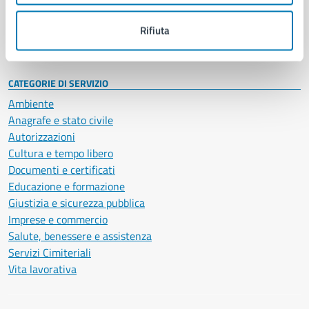
Personale amministrativo
Documenti e dati
Rifiuta
Intranet, posta aziendale e protocollo
CATEGORIE DI SERVIZIO
Ambiente
Anagrafe e stato civile
Autorizzazioni
Cultura e tempo libero
Documenti e certificati
Educazione e formazione
Giustizia e sicurezza pubblica
Imprese e commercio
Salute, benessere e assistenza
Servizi Cimiteriali
Vita lavorativa