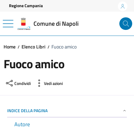
Vai ai contenuti
Vai al footer
Regione Campania
Comune di Napoli
Home
Elenco Libri
Fuoco amico
Fuoco amico
Condividi
Vedi azioni
INDICE DELLA PAGINA
Autore