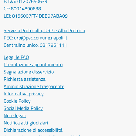
P. IVA: 01207650639
CF: 80014890638
LEI: 8156007FF4DEB97ABA09
Servizio Protocollo, URP e Albo Pretorio
PEC:
urp@pec.comune.napoli.it
Centralino unico:
0817951111
Leggi le FAQ
Prenotazione appuntamento
Segnalazione disservizio
Richiesta assistenza
Amministrazione trasparente
Informativa privacy
Cookie Policy
Social Media Policy
Note legali
Notifica atti giudiziari
Dichiarazione di accessibilità