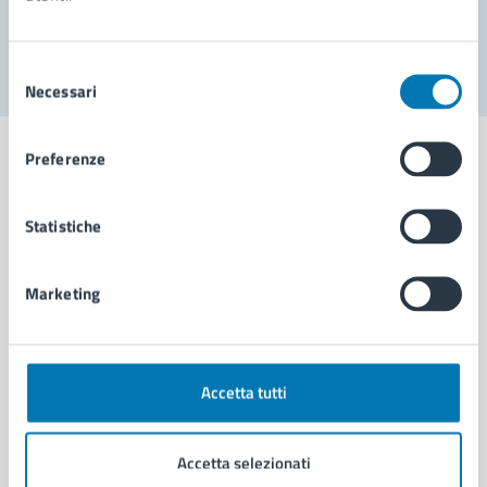
Segnala disservizio
Selezione
Necessari
del
consenso
Preferenze
Statistiche
Comune di Napoli
Marketing
AMMINISTRAZIONE
Aree amministrative
Organi di governo
Municipalità
Accetta tutti
Uffici
Enti e fondazioni
Accetta selezionati
Politici