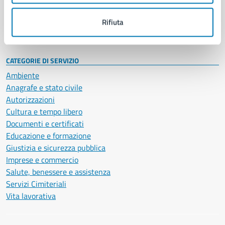
Personale amministrativo
Documenti e dati
Rifiuta
Intranet, posta aziendale e protocollo
CATEGORIE DI SERVIZIO
Ambiente
Anagrafe e stato civile
Autorizzazioni
Cultura e tempo libero
Documenti e certificati
Educazione e formazione
Giustizia e sicurezza pubblica
Imprese e commercio
Salute, benessere e assistenza
Servizi Cimiteriali
Vita lavorativa