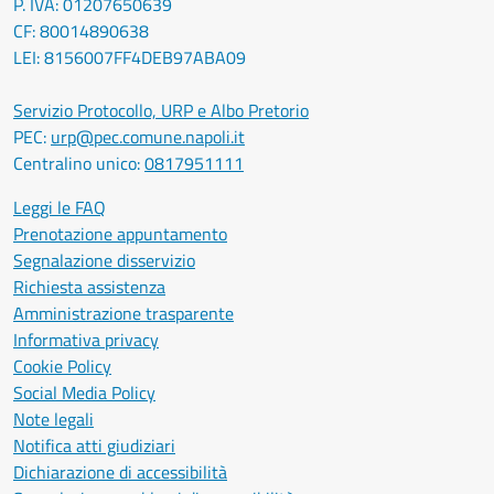
P. IVA: 01207650639
CF: 80014890638
LEI: 8156007FF4DEB97ABA09
Servizio Protocollo, URP e Albo Pretorio
PEC:
urp@pec.comune.napoli.it
Centralino unico:
0817951111
Leggi le FAQ
Prenotazione appuntamento
Segnalazione disservizio
Richiesta assistenza
Amministrazione trasparente
Informativa privacy
Cookie Policy
Social Media Policy
Note legali
Notifica atti giudiziari
Dichiarazione di accessibilità