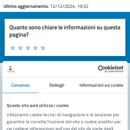
Ultimo aggiornamento:
12/12/2024, 19:32
Quanto sono chiare le informazioni su questa
pagina?
Valuta la chiarezza delle informazioni (da 1 a 5 stelle)
Seleziona il numero di stelle per valutare la chiarezza delle i
Valuta 1 stelle su 5
Valuta 2 stelle su 5
Valuta 3 stelle su 5
Valuta 4 stelle su 5
Valuta 5 stelle su 5
Consenso
Dettagli
Informazioni sui cookie
Contatta il comune
Leggi le domande frequenti
Questo sito web utilizza i cookie
Richiedi assistenza
Utilizziamo cookie tecnici di navigazione e di sessione per
garantire la corretta fruizione del sito e cookie analitici per
Prenota appuntamento
raccogliere informazioni sull'uso del sito da parte degli