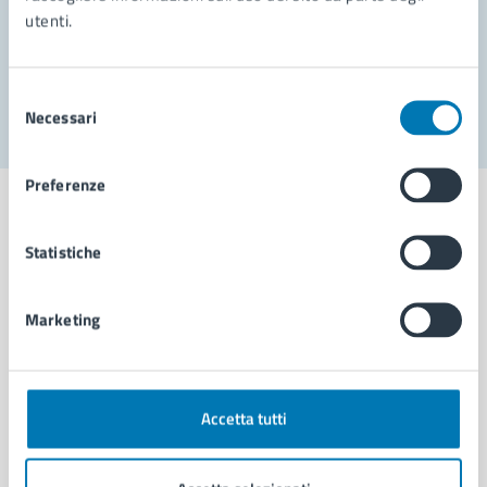
utenti.
Problemi in città
Segnala disservizio
Selezione
Necessari
del
consenso
Preferenze
Statistiche
Comune di Napoli
Marketing
AMMINISTRAZIONE
Aree amministrative
Organi di governo
Accetta tutti
Municipalità
Uffici