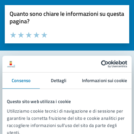
Quanto sono chiare le informazioni su questa
pagina?
Valuta la chiarezza delle informazioni (da 1 a 5 stelle)
Seleziona il numero di stelle per valutare la chiarezza delle i
Valuta 1 stelle su 5
Valuta 2 stelle su 5
Valuta 3 stelle su 5
Valuta 4 stelle su 5
Valuta 5 stelle su 5
Contatta il comune
Consenso
Dettagli
Informazioni sui cookie
Leggi le domande frequenti
Richiedi assistenza
Questo sito web utilizza i cookie
Utilizziamo cookie tecnici di navigazione e di sessione per
Prenota appuntamento
garantire la corretta fruizione del sito e cookie analitici per
raccogliere informazioni sull'uso del sito da parte degli
Problemi in città
utenti.