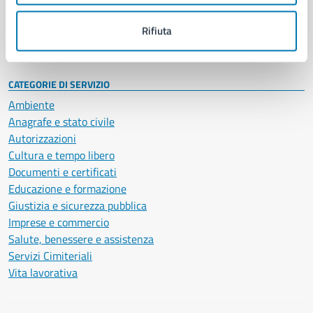
Personale amministrativo
Documenti e dati
Rifiuta
Intranet, posta aziendale e protocollo
CATEGORIE DI SERVIZIO
Ambiente
Anagrafe e stato civile
Autorizzazioni
Cultura e tempo libero
Documenti e certificati
Educazione e formazione
Giustizia e sicurezza pubblica
Imprese e commercio
Salute, benessere e assistenza
Servizi Cimiteriali
Vita lavorativa