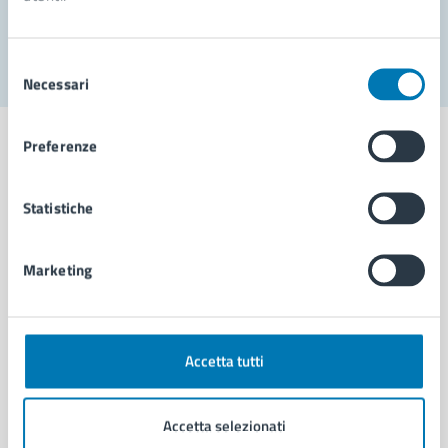
Segnala disservizio
Selezione
Necessari
del
consenso
Preferenze
Statistiche
Comune di Napoli
Marketing
AMMINISTRAZIONE
Aree amministrative
Organi di governo
Municipalità
Accetta tutti
Uffici
Enti e fondazioni
Accetta selezionati
Politici