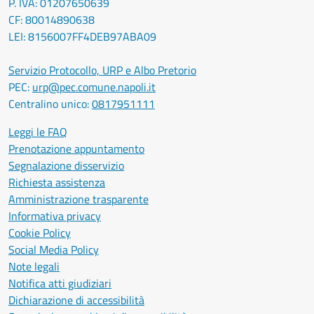
P. IVA: 01207650639
CF: 80014890638
LEI: 8156007FF4DEB97ABA09
Servizio Protocollo, URP e Albo Pretorio
PEC:
urp@pec.comune.napoli.it
Centralino unico:
0817951111
Leggi le FAQ
Prenotazione appuntamento
Segnalazione disservizio
Richiesta assistenza
Amministrazione trasparente
Informativa privacy
Cookie Policy
Social Media Policy
Note legali
Notifica atti giudiziari
Dichiarazione di accessibilità