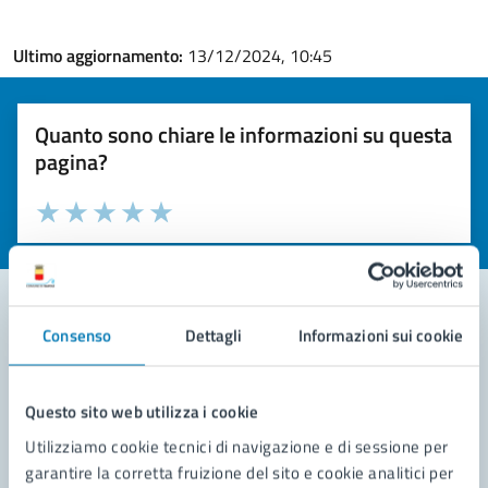
Ultimo aggiornamento:
13/12/2024, 10:45
Quanto sono chiare le informazioni su questa
pagina?
Valuta la chiarezza delle informazioni (da 1 a 5 stelle)
Seleziona il numero di stelle per valutare la chiarezza delle i
Valuta 1 stelle su 5
Valuta 2 stelle su 5
Valuta 3 stelle su 5
Valuta 4 stelle su 5
Valuta 5 stelle su 5
Consenso
Dettagli
Informazioni sui cookie
Contatta il comune
Leggi le domande frequenti
Questo sito web utilizza i cookie
Utilizziamo cookie tecnici di navigazione e di sessione per
Richiedi assistenza
garantire la corretta fruizione del sito e cookie analitici per