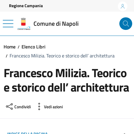
Vai ai contenuti
Vai al footer
Regione Campania
Comune di Napoli
Home
Elenco Libri
Francesco Milizia. Teorico e storico dell’ architettura
Francesco Milizia. Teorico
e storico dell’ architettura
Condividi
Vedi azioni
INDICE DELLA PAGINA