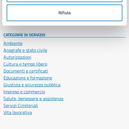
Personale amministrativo
Documenti e dati
Rifiuta
Intranet, posta aziendale e protocollo
CATEGORIE DI SERVIZIO
Ambiente
Anagrafe e stato civile
Autorizzazioni
Cultura e tempo libero
Documenti e certificati
Educazione e formazione
Giustizia e sicurezza pubblica
Imprese e commercio
Salute, benessere e assistenza
Servizi Cimiteriali
Vita lavorativa