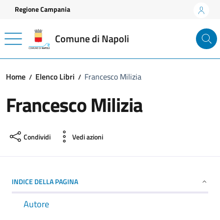
Vai ai contenuti
Vai al footer
Regione Campania
Comune di Napoli
Home
Elenco Libri
Francesco Milizia
Francesco Milizia
Condividi
Vedi azioni
INDICE DELLA PAGINA
Autore