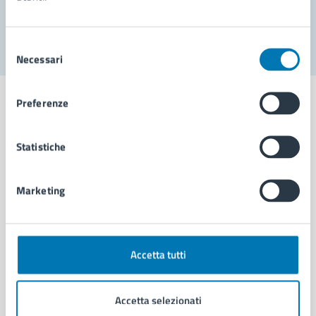
Segnala disservizio
Selezione
Necessari
del
consenso
Preferenze
Statistiche
Comune di Napoli
Marketing
AMMINISTRAZIONE
Aree amministrative
Organi di governo
Municipalità
Accetta tutti
Uffici
Enti e fondazioni
Accetta selezionati
Politici