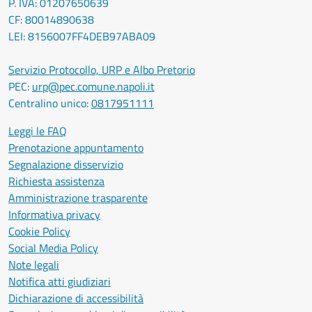
P. IVA: 01207650639
CF: 80014890638
LEI: 8156007FF4DEB97ABA09
Servizio Protocollo, URP e Albo Pretorio
PEC:
urp@pec.comune.napoli.it
Centralino unico:
0817951111
Leggi le FAQ
Prenotazione appuntamento
Segnalazione disservizio
Richiesta assistenza
Amministrazione trasparente
Informativa privacy
Cookie Policy
Social Media Policy
Note legali
Notifica atti giudiziari
Dichiarazione di accessibilità