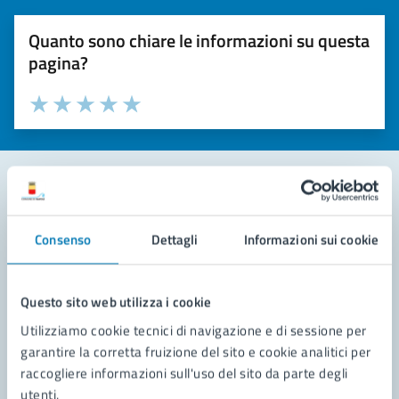
Quanto sono chiare le informazioni su questa
pagina?
Valuta la chiarezza delle informazioni (da 1 a 5 stelle)
Seleziona il numero di stelle per valutare la chiarezza delle i
Valuta 1 stelle su 5
Valuta 2 stelle su 5
Valuta 3 stelle su 5
Valuta 4 stelle su 5
Valuta 5 stelle su 5
Contatta il comune
Consenso
Dettagli
Informazioni sui cookie
Leggi le domande frequenti
Richiedi assistenza
Questo sito web utilizza i cookie
Utilizziamo cookie tecnici di navigazione e di sessione per
Prenota appuntamento
garantire la corretta fruizione del sito e cookie analitici per
raccogliere informazioni sull'uso del sito da parte degli
Problemi in città
utenti.