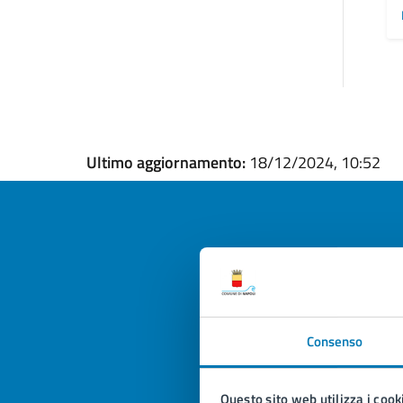
Ultimo aggiornamento:
18/12/2024, 10:52
Quan
pagi
Consenso
Valuta la
Selezi
Valuta 
Val
Questo sito web utilizza i cook