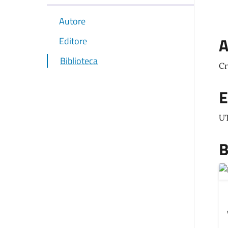
Autore
A
Editore
Biblioteca
Cr
E
U
B