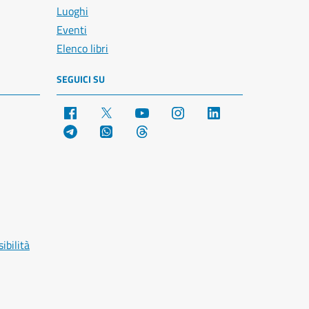
Luoghi
Eventi
Elenco libri
SEGUICI SU
Facebook
X
YouTube
Instagram
LinkedIn
Telegram
WhatsApp
Threads
ibilità