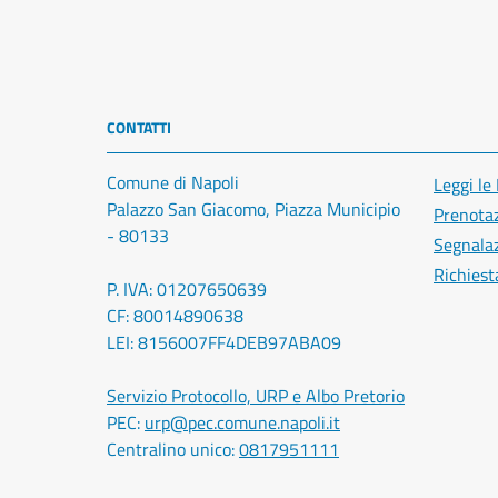
CONTATTI
Comune di Napoli
Leggi le
Palazzo San Giacomo, Piazza Municipio
Prenota
- 80133
Segnalaz
Richiest
P. IVA: 01207650639
CF: 80014890638
LEI: 8156007FF4DEB97ABA09
Servizio Protocollo, URP e Albo Pretorio
PEC:
urp@pec.comune.napoli.it
Centralino unico:
0817951111