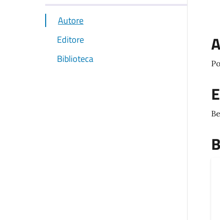
Autore
A
Editore
Biblioteca
Po
E
Be
B