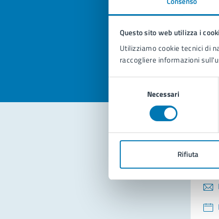
Consenso
Quan
pagi
Questo sito web utilizza i cook
Valuta la
Selezi
Utilizziamo cookie tecnici di n
Valuta 
Val
raccogliere informazioni sull'u
Selezione
Necessari
del
consenso
Con
Rifiuta