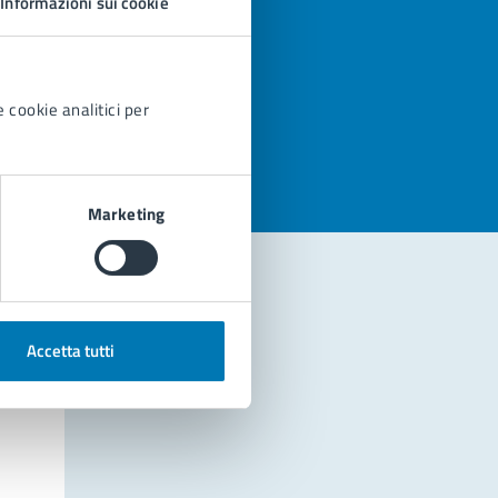
Informazioni sui cookie
azioni
 cookie analitici per
Marketing
Accetta tutti