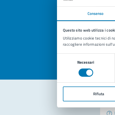
Consenso
Quan
Questo sito web utilizza i cook
pagi
Utilizziamo cookie tecnici di n
raccogliere informazioni sull'u
Valuta la
Selezi
Valuta 
Val
Selezione
Necessari
del
consenso
Rifiuta
Con