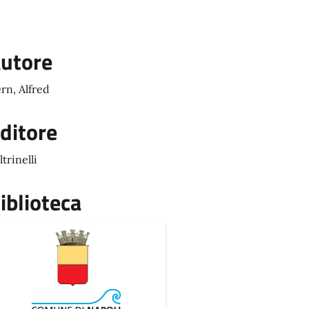
utore
rn, Alfred
ditore
ltrinelli
iblioteca