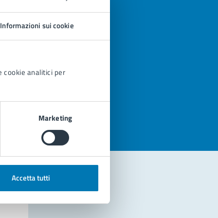
Informazioni sui cookie
 cookie analitici per
azioni
Marketing
Accetta tutti