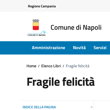
Vai ai contenuti
Vai al footer
Regione Campania
Comune di Napoli
Amministrazione
Novità
Servizi
Home
Elenco Libri
Fragile felicità
Fragile felicità
INDICE DELLA PAGINA