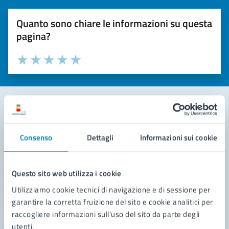
Quanto sono chiare le informazioni su questa
pagina?
Valuta la chiarezza delle informazioni (da 1 a 5 stelle)
Seleziona il numero di stelle per valutare la chiarezza delle i
Valuta 1 stelle su 5
Valuta 2 stelle su 5
Valuta 3 stelle su 5
Valuta 4 stelle su 5
Valuta 5 stelle su 5
Contatta il comune
Consenso
Dettagli
Informazioni sui cookie
Leggi le domande frequenti
Richiedi assistenza
Questo sito web utilizza i cookie
Utilizziamo cookie tecnici di navigazione e di sessione per
Prenota appuntamento
garantire la corretta fruizione del sito e cookie analitici per
raccogliere informazioni sull'uso del sito da parte degli
Problemi in città
utenti.