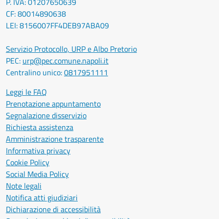
P. IVA: 01207650639
CF: 80014890638
LEI: 8156007FF4DEB97ABA09
Servizio Protocollo, URP e Albo Pretorio
PEC:
urp@pec.comune.napoli.it
Centralino unico:
0817951111
Leggi le FAQ
Prenotazione appuntamento
Segnalazione disservizio
Richiesta assistenza
Amministrazione trasparente
Informativa privacy
Cookie Policy
Social Media Policy
Note legali
Notifica atti giudiziari
Dichiarazione di accessibilità