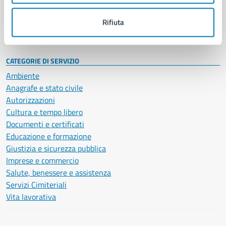
Personale amministrativo
Documenti e dati
Rifiuta
Intranet, posta aziendale e protocollo
CATEGORIE DI SERVIZIO
Ambiente
Anagrafe e stato civile
Autorizzazioni
Cultura e tempo libero
Documenti e certificati
Educazione e formazione
Giustizia e sicurezza pubblica
Imprese e commercio
Salute, benessere e assistenza
Servizi Cimiteriali
Vita lavorativa