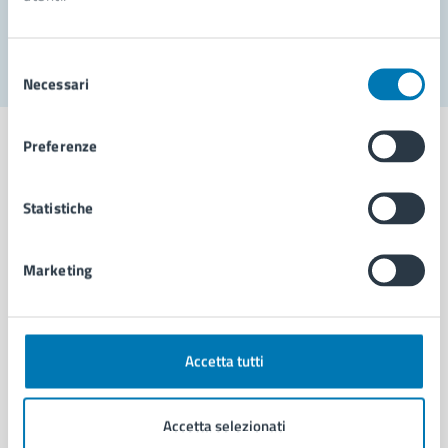
Segnala disservizio
Selezione
Necessari
del
consenso
Preferenze
Statistiche
Comune di Napoli
Marketing
AMMINISTRAZIONE
Aree amministrative
Organi di governo
Municipalità
Accetta tutti
Uffici
Enti e fondazioni
Accetta selezionati
Politici