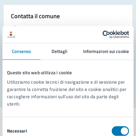
Contatta il comune
Leggi le domande frequenti
Richiedi assistenza
Consenso
Dettagli
Informazioni sui cookie
Prenota appuntamento
Problemi in città
Questo sito web utilizza i cookie
Segnala disservizio
Utilizziamo cookie tecnici di navigazione e di sessione per
garantire la corretta fruizione del sito e cookie analitici per
raccogliere informazioni sull'uso del sito da parte degli
utenti.
Selezione
Necessari
del