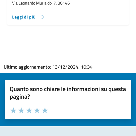
Via Leonardo Murialdo, 7, 80146
Leggi di più
Ultimo aggiornamento:
13/12/2024, 10:34
Quanto sono chiare le informazioni su questa
pagina?
Valuta la chiarezza delle informazioni (da 1 a 5 stelle)
Seleziona il numero di stelle per valutare la chiarezza delle i
Valuta 1 stelle su 5
Valuta 2 stelle su 5
Valuta 3 stelle su 5
Valuta 4 stelle su 5
Valuta 5 stelle su 5