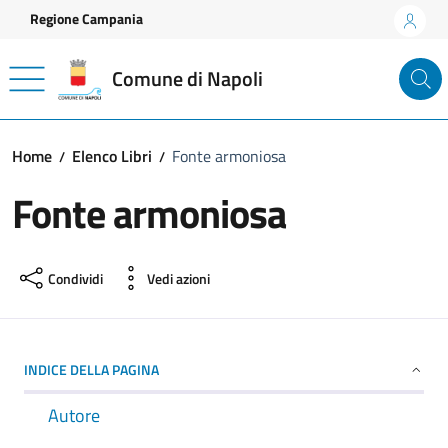
Vai ai contenuti
Vai al footer
Regione Campania
Comune di Napoli
Home
Elenco Libri
Fonte armoniosa
Fonte armoniosa
Condividi
Vedi azioni
INDICE DELLA PAGINA
Autore