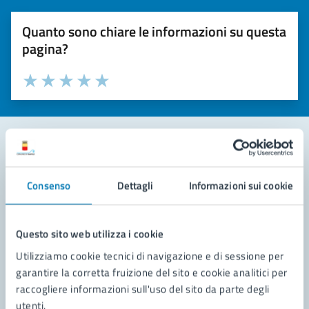
Quanto sono chiare le informazioni su questa
pagina?
Valuta la chiarezza delle informazioni (da 1 a 5 stelle)
Seleziona il numero di stelle per valutare la chiarezza delle i
Valuta 1 stelle su 5
Valuta 2 stelle su 5
Valuta 3 stelle su 5
Valuta 4 stelle su 5
Valuta 5 stelle su 5
Contatta il comune
Consenso
Dettagli
Informazioni sui cookie
Leggi le domande frequenti
Richiedi assistenza
Questo sito web utilizza i cookie
Utilizziamo cookie tecnici di navigazione e di sessione per
Prenota appuntamento
garantire la corretta fruizione del sito e cookie analitici per
raccogliere informazioni sull'uso del sito da parte degli
Problemi in città
utenti.