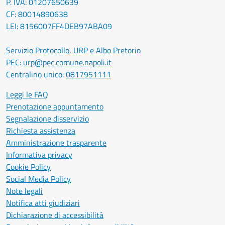
P. IVA: 01207650639
CF: 80014890638
LEI: 8156007FF4DEB97ABA09
Servizio Protocollo, URP e Albo Pretorio
PEC:
urp@pec.comune.napoli.it
Centralino unico:
0817951111
Leggi le FAQ
Prenotazione appuntamento
Segnalazione disservizio
Richiesta assistenza
Amministrazione trasparente
Informativa privacy
Cookie Policy
Social Media Policy
Note legali
Notifica atti giudiziari
Dichiarazione di accessibilità