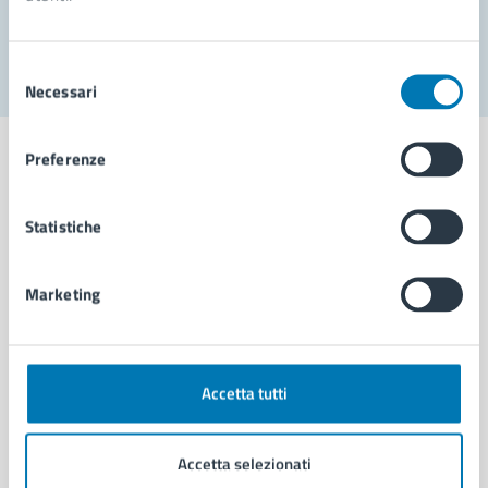
Segnala disservizio
Selezione
Necessari
del
consenso
Preferenze
Statistiche
Comune di Napoli
Marketing
AMMINISTRAZIONE
Aree amministrative
Organi di governo
Municipalità
Accetta tutti
Uffici
Enti e fondazioni
Accetta selezionati
Politici