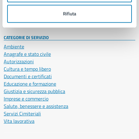
Personale amministrativo
Documenti e dati
Rifiuta
Intranet, posta aziendale e protocollo
CATEGORIE DI SERVIZIO
Ambiente
Anagrafe e stato civile
Autorizzazioni
Cultura e tempo libero
Documenti e certificati
Educazione e formazione
Giustizia e sicurezza pubblica
Imprese e commercio
Salute, benessere e assistenza
Servizi Cimiteriali
Vita lavorativa