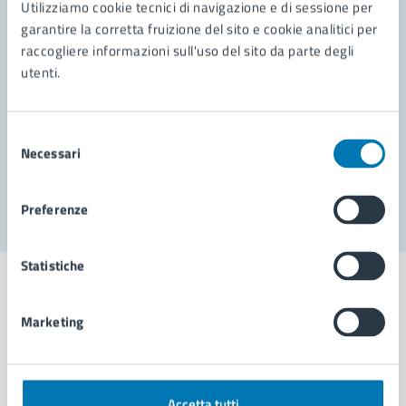
Utilizziamo cookie tecnici di navigazione e di sessione per
Leggi le domande frequenti
garantire la corretta fruizione del sito e cookie analitici per
raccogliere informazioni sull'uso del sito da parte degli
Richiedi assistenza
utenti.
Prenota appuntamento
Problemi in città
Selezione
Necessari
del
Segnala disservizio
consenso
Preferenze
Statistiche
Marketing
Comune di Napoli
Accetta tutti