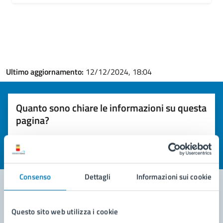
Ultimo aggiornamento:
12/12/2024, 18:04
Quanto sono chiare le informazioni su questa
pagina?
Valuta la chiarezza delle informazioni (da 1 a 5 stelle)
Seleziona il numero di stelle per valutare la chiarezza delle i
Valuta 1 stelle su 5
Valuta 2 stelle su 5
Valuta 3 stelle su 5
Valuta 4 stelle su 5
Valuta 5 stelle su 5
Consenso
Dettagli
Informazioni sui cookie
Contatta il comune
Questo sito web utilizza i cookie