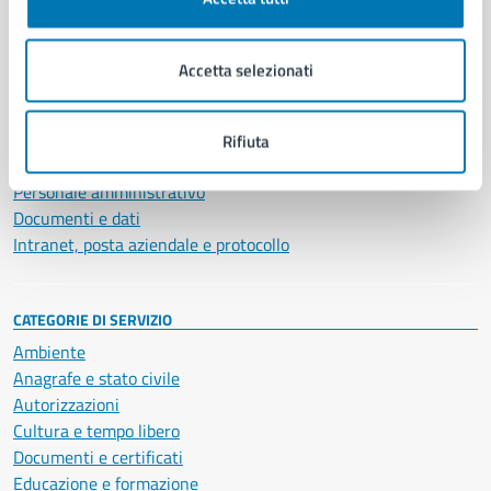
AMMINISTRAZIONE
Aree amministrative
Organi di governo
Accetta selezionati
Municipalità
Uffici
Enti e fondazioni
Rifiuta
Politici
Personale amministrativo
Documenti e dati
Intranet, posta aziendale e protocollo
CATEGORIE DI SERVIZIO
Ambiente
Anagrafe e stato civile
Autorizzazioni
Cultura e tempo libero
Documenti e certificati
Educazione e formazione