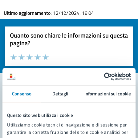
Ultimo aggiornamento:
12/12/2024, 18:04
Quanto sono chiare le informazioni su questa
pagina?
Valuta la chiarezza delle informazioni (da 1 a 5 stelle)
Seleziona il numero di stelle per valutare la chiarezza delle i
Valuta 1 stelle su 5
Valuta 2 stelle su 5
Valuta 3 stelle su 5
Valuta 4 stelle su 5
Valuta 5 stelle su 5
Consenso
Dettagli
Informazioni sui cookie
Contatta il comune
Leggi le domande frequenti
Questo sito web utilizza i cookie
Richiedi assistenza
Utilizziamo cookie tecnici di navigazione e di sessione per
garantire la corretta fruizione del sito e cookie analitici per
Prenota appuntamento