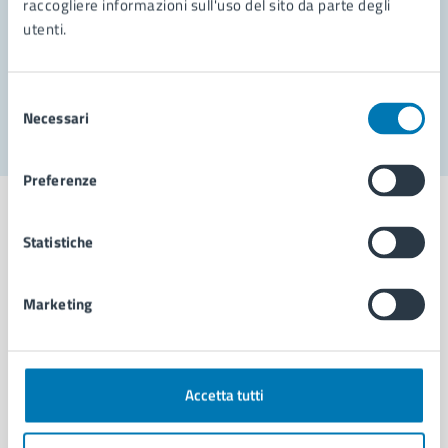
raccogliere informazioni sull'uso del sito da parte degli
utenti.
Problemi in città
Segnala disservizio
Selezione
Necessari
del
consenso
Preferenze
Statistiche
Comune di Napoli
Marketing
AMMINISTRAZIONE
Aree amministrative
Accetta tutti
Organi di governo
Municipalità