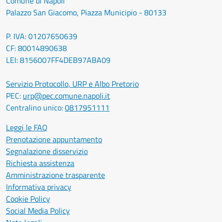
Comune di Napoli
Palazzo San Giacomo, Piazza Municipio - 80133
P. IVA: 01207650639
CF: 80014890638
LEI: 8156007FF4DEB97ABA09
Servizio Protocollo, URP e Albo Pretorio
PEC:
urp@pec.comune.napoli.it
Centralino unico:
0817951111
Leggi le FAQ
Prenotazione appuntamento
Segnalazione disservizio
Richiesta assistenza
Amministrazione trasparente
Informativa privacy
Cookie Policy
Social Media Policy