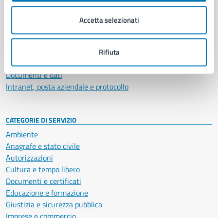
Organi di governo
Municipalità
Accetta selezionati
Uffici
Enti e fondazioni
Politici
Rifiuta
Personale amministrativo
Documenti e dati
Intranet, posta aziendale e protocollo
CATEGORIE DI SERVIZIO
Ambiente
Anagrafe e stato civile
Autorizzazioni
Cultura e tempo libero
Documenti e certificati
Educazione e formazione
Giustizia e sicurezza pubblica
Imprese e commercio