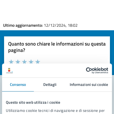
Ultimo aggiornamento:
12/12/2024, 18:02
Quanto sono chiare le informazioni su questa
pagina?
Valuta la chiarezza delle informazioni (da 1 a 5 stelle)
Seleziona il numero di stelle per valutare la chiarezza delle i
Valuta 1 stelle su 5
Valuta 2 stelle su 5
Valuta 3 stelle su 5
Valuta 4 stelle su 5
Valuta 5 stelle su 5
Consenso
Dettagli
Informazioni sui cookie
Contatta il comune
Questo sito web utilizza i cookie
Leggi le domande frequenti
Utilizziamo cookie tecnici di navigazione e di sessione per