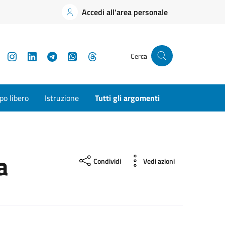
Accedi all'area personale
YouTube
Instagram
LinkedIn
Telegram
WhatsApp
Threads
Cerca
o libero
Istruzione
Tutti gli argomenti
a
Condividi
Vedi azioni