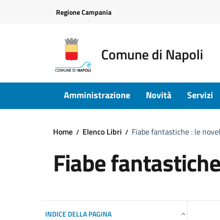
Vai ai contenuti
Vai al footer
Regione Campania
Comune di Napoli
Amministrazione
Novità
Servizi
Home
Elenco Libri
Fiabe fantastiche : le nove
Fiabe fantastiche
INDICE DELLA PAGINA