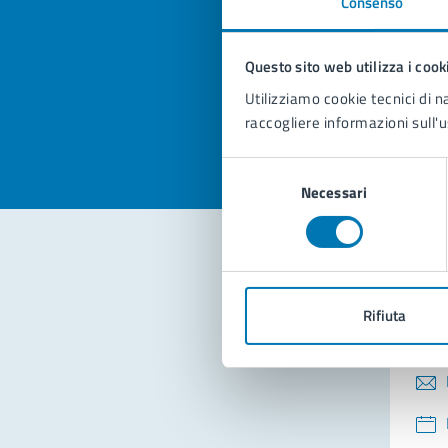
Consenso
Quan
pagi
Questo sito web utilizza i cook
Valuta la
Selezi
Utilizziamo cookie tecnici di n
Valuta 
Val
raccogliere informazioni sull'u
Selezione
Necessari
del
consenso
Con
Rifiuta