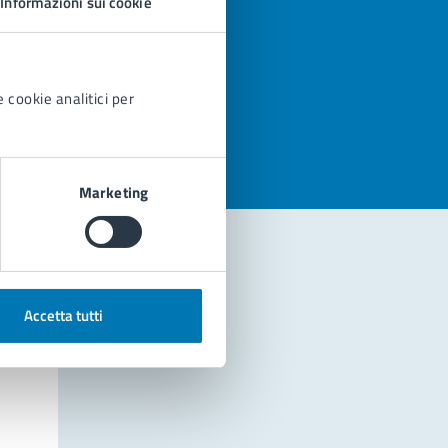
Informazioni sui cookie
azioni
 cookie analitici per
Marketing
Accetta tutti