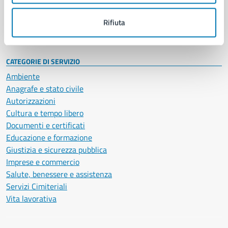
Personale amministrativo
Documenti e dati
Rifiuta
Intranet, posta aziendale e protocollo
CATEGORIE DI SERVIZIO
Ambiente
Anagrafe e stato civile
Autorizzazioni
Cultura e tempo libero
Documenti e certificati
Educazione e formazione
Giustizia e sicurezza pubblica
Imprese e commercio
Salute, benessere e assistenza
Servizi Cimiteriali
Vita lavorativa