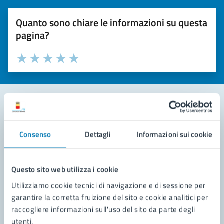
Quanto sono chiare le informazioni su questa
pagina?
Valuta la chiarezza delle informazioni (da 1 a 5 stelle)
Seleziona il numero di stelle per valutare la chiarezza delle i
Valuta 1 stelle su 5
Valuta 2 stelle su 5
Valuta 3 stelle su 5
Valuta 4 stelle su 5
Valuta 5 stelle su 5
Contatta il comune
Consenso
Dettagli
Informazioni sui cookie
Leggi le domande frequenti
Richiedi assistenza
Questo sito web utilizza i cookie
Utilizziamo cookie tecnici di navigazione e di sessione per
Prenota appuntamento
garantire la corretta fruizione del sito e cookie analitici per
raccogliere informazioni sull'uso del sito da parte degli
Problemi in città
utenti.