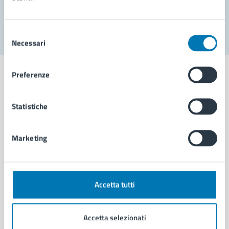
Segnala disservizio
Selezione
Necessari
del
consenso
Preferenze
Statistiche
Comune di Napoli
Marketing
AMMINISTRAZIONE
Aree amministrative
Organi di governo
Municipalità
Accetta tutti
Uffici
Enti e fondazioni
Accetta selezionati
Politici