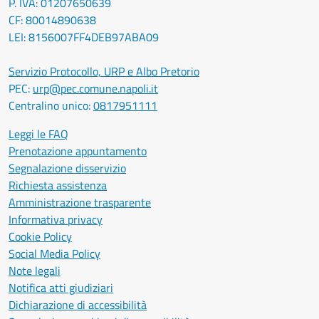
P. IVA: 01207650639
CF: 80014890638
LEI: 8156007FF4DEB97ABA09
Servizio Protocollo, URP e Albo Pretorio
PEC:
urp@pec.comune.napoli.it
Centralino unico:
0817951111
Leggi le FAQ
Prenotazione appuntamento
Segnalazione disservizio
Richiesta assistenza
Amministrazione trasparente
Informativa privacy
Cookie Policy
Social Media Policy
Note legali
Notifica atti giudiziari
Dichiarazione di accessibilità