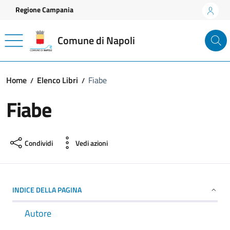
Vai ai contenuti
Vai al footer
Regione Campania
Comune di Napoli
Home
Elenco Libri
Fiabe
Fiabe
Condividi
Vedi azioni
INDICE DELLA PAGINA
Autore