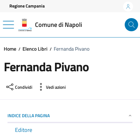
Vai ai contenuti
Vai al footer
Regione Campania
Comune di Napoli
Home
Elenco Libri
Fernanda Pivano
Fernanda Pivano
Condividi
Vedi azioni
INDICE DELLA PAGINA
Editore