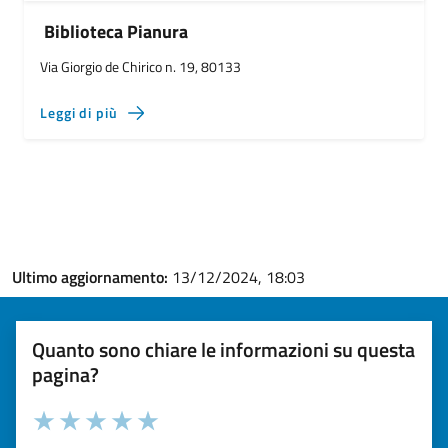
Biblioteca Pianura
Via Giorgio de Chirico n. 19, 80133
Leggi di più
Ultimo aggiornamento:
13/12/2024, 18:03
Quanto sono chiare le informazioni su questa
pagina?
Valuta la chiarezza delle informazioni (da 1 a 5 stelle)
Seleziona il numero di stelle per valutare la chiarezza delle i
Valuta 1 stelle su 5
Valuta 2 stelle su 5
Valuta 3 stelle su 5
Valuta 4 stelle su 5
Valuta 5 stelle su 5