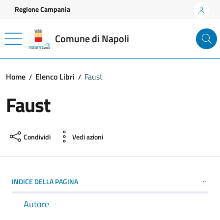
Vai ai contenuti
Vai al footer
Regione Campania
Comune di Napoli
Home
Elenco Libri
Faust
Faust
Condividi
Vedi azioni
INDICE DELLA PAGINA
Autore