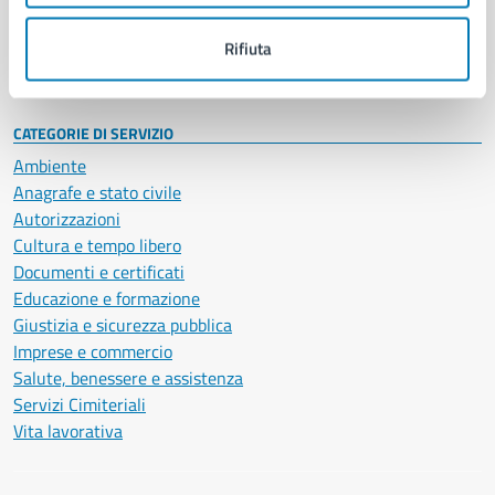
Personale amministrativo
Documenti e dati
Rifiuta
Intranet, posta aziendale e protocollo
CATEGORIE DI SERVIZIO
Ambiente
Anagrafe e stato civile
Autorizzazioni
Cultura e tempo libero
Documenti e certificati
Educazione e formazione
Giustizia e sicurezza pubblica
Imprese e commercio
Salute, benessere e assistenza
Servizi Cimiteriali
Vita lavorativa