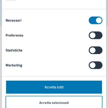
Segnala disservizio
Selezione
Necessari
del
consenso
Preferenze
Statistiche
Comune di Napoli
Marketing
AMMINISTRAZIONE
Aree amministrative
Organi di governo
Municipalità
Accetta tutti
Uffici
Enti e fondazioni
Accetta selezionati
Politici