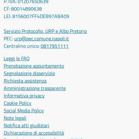
P. IVA: 01207650639
CF: 80014890638
LEI: 8156007FF4DEB97ABA09
Servizio Protocollo, URP e Albo Pretorio
PEC:
urp@pec.comune.napoli.it
Centralino unico:
0817951111
Leggi le FAQ
Prenotazione appuntamento
Segnalazione disservizio
Richiesta assistenza
Amministrazione trasparente
Informativa privacy
Cookie Policy
Social Media Policy
Note legali
Notifica atti giudiziari
Dichiarazione di accessibilità