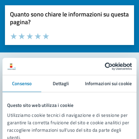
Quanto sono chiare le informazioni su questa
pagina?
Valuta la chiarezza delle informazioni (da 1 a 5 stelle)
Seleziona il numero di stelle per valutare la chiarezza delle i
Valuta 1 stelle su 5
Valuta 2 stelle su 5
Valuta 3 stelle su 5
Valuta 4 stelle su 5
Valuta 5 stelle su 5
Contatta il comune
Consenso
Dettagli
Informazioni sui cookie
Leggi le domande frequenti
Richiedi assistenza
Questo sito web utilizza i cookie
Utilizziamo cookie tecnici di navigazione e di sessione per
Prenota appuntamento
garantire la corretta fruizione del sito e cookie analitici per
raccogliere informazioni sull'uso del sito da parte degli
Problemi in città
utenti.