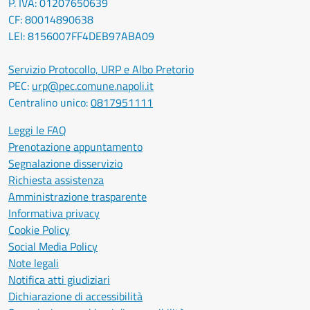
P. IVA: 01207650639
CF: 80014890638
LEI: 8156007FF4DEB97ABA09
Servizio Protocollo, URP e Albo Pretorio
PEC:
urp@pec.comune.napoli.it
Centralino unico:
0817951111
Leggi le FAQ
Prenotazione appuntamento
Segnalazione disservizio
Richiesta assistenza
Amministrazione trasparente
Informativa privacy
Cookie Policy
Social Media Policy
Note legali
Notifica atti giudiziari
Dichiarazione di accessibilità