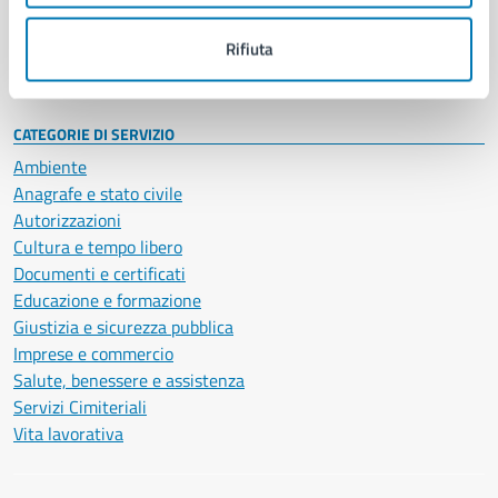
Personale amministrativo
Documenti e dati
Rifiuta
Intranet, posta aziendale e protocollo
CATEGORIE DI SERVIZIO
Ambiente
Anagrafe e stato civile
Autorizzazioni
Cultura e tempo libero
Documenti e certificati
Educazione e formazione
Giustizia e sicurezza pubblica
Imprese e commercio
Salute, benessere e assistenza
Servizi Cimiteriali
Vita lavorativa