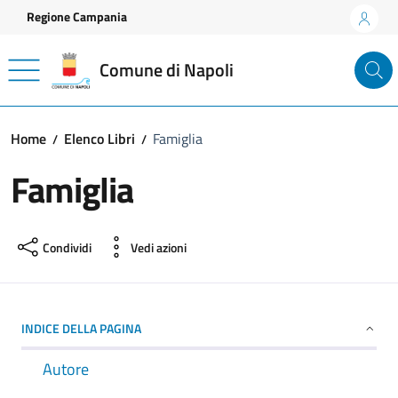
Vai ai contenuti
Vai al footer
Regione Campania
Comune di Napoli
Home
Elenco Libri
Famiglia
Famiglia
Condividi
Vedi azioni
INDICE DELLA PAGINA
Autore