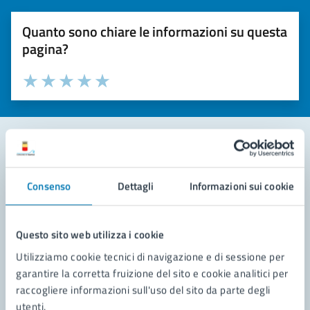
Quanto sono chiare le informazioni su questa
pagina?
Valuta la chiarezza delle informazioni (da 1 a 5 stelle)
Seleziona il numero di stelle per valutare la chiarezza delle i
Valuta 1 stelle su 5
Valuta 2 stelle su 5
Valuta 3 stelle su 5
Valuta 4 stelle su 5
Valuta 5 stelle su 5
Contatta il comune
Consenso
Dettagli
Informazioni sui cookie
Leggi le domande frequenti
Richiedi assistenza
Questo sito web utilizza i cookie
Utilizziamo cookie tecnici di navigazione e di sessione per
Prenota appuntamento
garantire la corretta fruizione del sito e cookie analitici per
raccogliere informazioni sull'uso del sito da parte degli
Problemi in città
utenti.