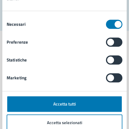
Segnala disservizio
Selezione
Necessari
del
consenso
Preferenze
Statistiche
Comune di Napoli
Marketing
AMMINISTRAZIONE
Aree amministrative
Organi di governo
Municipalità
Accetta tutti
Uffici
Enti e fondazioni
Accetta selezionati
Politici