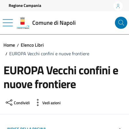
Vai ai contenuti
Vai al footer
Regione Campania
Comune di Napoli
Home
Elenco Libri
EUROPA Vecchi confini e nuove frontiere
EUROPA Vecchi confini e
nuove frontiere
Condividi
Vedi azioni
INDICE DELLA PAGINA