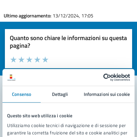
Ultimo aggiornamento:
13/12/2024, 17:05
Quanto sono chiare le informazioni su questa
pagina?
Valuta la chiarezza delle informazioni (da 1 a 5 stelle)
Seleziona il numero di stelle per valutare la chiarezza delle i
Valuta 1 stelle su 5
Valuta 2 stelle su 5
Valuta 3 stelle su 5
Valuta 4 stelle su 5
Valuta 5 stelle su 5
Consenso
Dettagli
Informazioni sui cookie
Contatta il comune
Leggi le domande frequenti
Questo sito web utilizza i cookie
Utilizziamo cookie tecnici di navigazione e di sessione per
Richiedi assistenza
garantire la corretta fruizione del sito e cookie analitici per