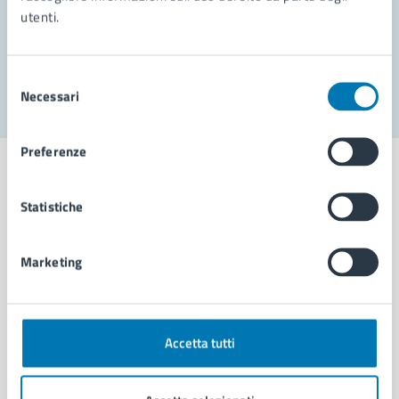
utenti.
Problemi in città
Segnala disservizio
Selezione
Necessari
del
consenso
Preferenze
Statistiche
Comune di Napoli
Marketing
AMMINISTRAZIONE
Aree amministrative
Organi di governo
Accetta tutti
Municipalità
Uffici