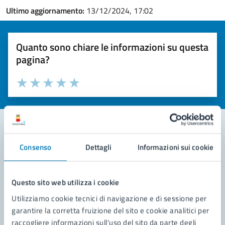
Ultimo aggiornamento:
13/12/2024, 17:02
Quanto sono chiare le informazioni su questa
pagina?
Valuta la chiarezza delle informazioni (da 1 a 5 stelle)
Seleziona il numero di stelle per valutare la chiarezza delle i
Valuta 1 stelle su 5
Valuta 2 stelle su 5
Valuta 3 stelle su 5
Valuta 4 stelle su 5
Valuta 5 stelle su 5
Consenso
Dettagli
Informazioni sui cookie
Contatta il comune
Leggi le domande frequenti
Questo sito web utilizza i cookie
Richiedi assistenza
Utilizziamo cookie tecnici di navigazione e di sessione per
garantire la corretta fruizione del sito e cookie analitici per
Prenota appuntamento
raccogliere informazioni sull'uso del sito da parte degli