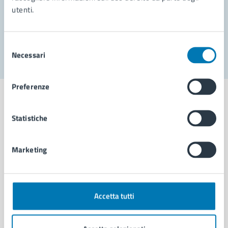
utenti.
Problemi in città
Segnala disservizio
Selezione
Necessari
del
consenso
Preferenze
Statistiche
Comune di Napoli
Marketing
AMMINISTRAZIONE
Aree amministrative
Organi di governo
Accetta tutti
Municipalità
Uffici