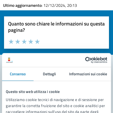
Ultimo aggiornamento:
12/12/2024, 20:13
Quanto sono chiare le informazioni su questa
pagina?
Valuta la chiarezza delle informazioni (da 1 a 5 stelle)
Seleziona il numero di stelle per valutare la chiarezza delle i
Valuta 1 stelle su 5
Valuta 2 stelle su 5
Valuta 3 stelle su 5
Valuta 4 stelle su 5
Valuta 5 stelle su 5
Consenso
Dettagli
Informazioni sui cookie
Contatta il comune
Leggi le domande frequenti
Questo sito web utilizza i cookie
Richiedi assistenza
Utilizziamo cookie tecnici di navigazione e di sessione per
garantire la corretta fruizione del sito e cookie analitici per
Prenota appuntamento
raccogliere informazioni sull'uso del sito da parte degli