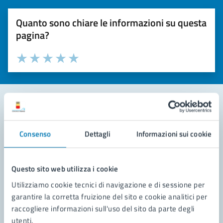
Quanto sono chiare le informazioni su questa
pagina?
Valuta la chiarezza delle informazioni (da 1 a 5 stelle)
Seleziona il numero di stelle per valutare la chiarezza delle i
Valuta 1 stelle su 5
Valuta 2 stelle su 5
Valuta 3 stelle su 5
Valuta 4 stelle su 5
Valuta 5 stelle su 5
Contatta il comune
Consenso
Dettagli
Informazioni sui cookie
Leggi le domande frequenti
Richiedi assistenza
Questo sito web utilizza i cookie
Utilizziamo cookie tecnici di navigazione e di sessione per
Prenota appuntamento
garantire la corretta fruizione del sito e cookie analitici per
raccogliere informazioni sull'uso del sito da parte degli
Problemi in città
utenti.