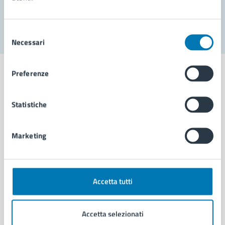
Segnala disservizio
Selezione
Necessari
del
consenso
Preferenze
Statistiche
Comune di Napoli
Marketing
AMMINISTRAZIONE
Aree amministrative
Organi di governo
Municipalità
Accetta tutti
Uffici
Enti e fondazioni
Accetta selezionati
Politici