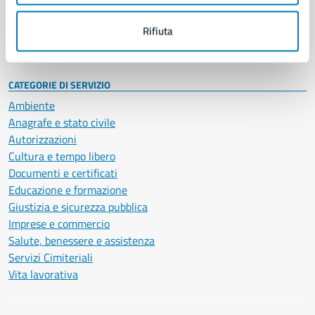
Personale amministrativo
Documenti e dati
Rifiuta
Intranet, posta aziendale e protocollo
CATEGORIE DI SERVIZIO
Ambiente
Anagrafe e stato civile
Autorizzazioni
Cultura e tempo libero
Documenti e certificati
Educazione e formazione
Giustizia e sicurezza pubblica
Imprese e commercio
Salute, benessere e assistenza
Servizi Cimiteriali
Vita lavorativa