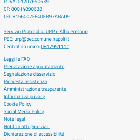
P. IVA: 01207650639
CF: 80014890638
LEI: 8156007FF4DEB97ABA09
Servizio Protocollo, URP e Albo Pretorio
PEC:
urp@pec.comune.napoli.it
Centralino unico:
0817951111
Leggi le FAQ
Prenotazione appuntamento
Segnalazione disservizio
Richiesta assistenza
Amministrazione trasparente
Informativa privacy
Cookie Policy
Social Media Policy
Note legali
Notifica atti giudiziari
Dichiarazione di accessibilità