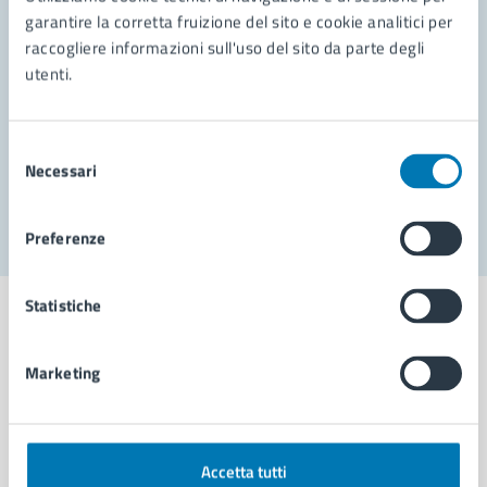
garantire la corretta fruizione del sito e cookie analitici per
Richiedi assistenza
raccogliere informazioni sull'uso del sito da parte degli
utenti.
Prenota appuntamento
Problemi in città
Selezione
Necessari
del
Segnala disservizio
consenso
Preferenze
Statistiche
Marketing
Comune di Napoli
AMMINISTRAZIONE
Accetta tutti