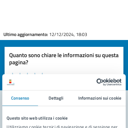
Ultimo aggiornamento:
12/12/2024, 18:03
Quanto sono chiare le informazioni su questa
pagina?
Valuta la chiarezza delle informazioni (da 1 a 5 stelle)
Seleziona il numero di stelle per valutare la chiarezza delle i
Valuta 1 stelle su 5
Valuta 2 stelle su 5
Valuta 3 stelle su 5
Valuta 4 stelle su 5
Valuta 5 stelle su 5
Consenso
Dettagli
Informazioni sui cookie
Contatta il comune
Questo sito web utilizza i cookie
Leggi le domande frequenti
Utilizziamo cookie tecnici di navigazione e di sessione per