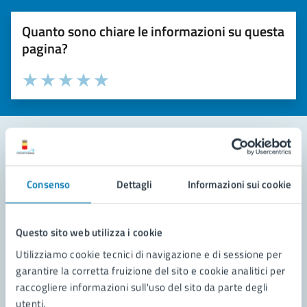
Quanto sono chiare le informazioni su questa
pagina?
Valuta la chiarezza delle informazioni (da 1 a 5 stelle)
Seleziona il numero di stelle per valutare la chiarezza delle i
Valuta 1 stelle su 5
Valuta 2 stelle su 5
Valuta 3 stelle su 5
Valuta 4 stelle su 5
Valuta 5 stelle su 5
Contatta il comune
Consenso
Dettagli
Informazioni sui cookie
Leggi le domande frequenti
Richiedi assistenza
Questo sito web utilizza i cookie
Utilizziamo cookie tecnici di navigazione e di sessione per
Prenota appuntamento
garantire la corretta fruizione del sito e cookie analitici per
raccogliere informazioni sull'uso del sito da parte degli
Problemi in città
utenti.