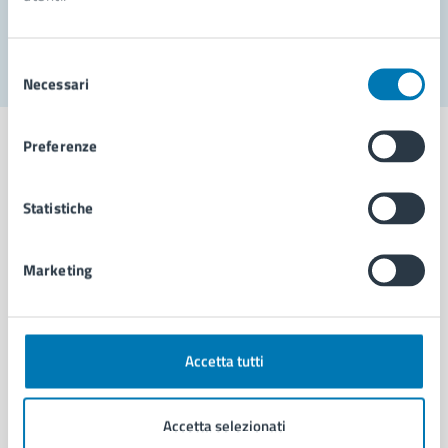
Segnala disservizio
Selezione
Necessari
del
consenso
Preferenze
Statistiche
Comune di Napoli
Marketing
AMMINISTRAZIONE
Aree amministrative
Organi di governo
Municipalità
Accetta tutti
Uffici
Enti e fondazioni
Accetta selezionati
Politici