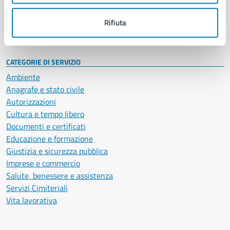
Personale amministrativo
Documenti e dati
Rifiuta
Intranet, posta aziendale e protocollo
CATEGORIE DI SERVIZIO
Ambiente
Anagrafe e stato civile
Autorizzazioni
Cultura e tempo libero
Documenti e certificati
Educazione e formazione
Giustizia e sicurezza pubblica
Imprese e commercio
Salute, benessere e assistenza
Servizi Cimiteriali
Vita lavorativa