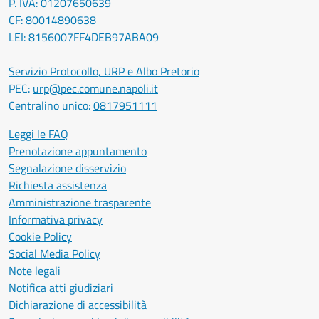
P. IVA: 01207650639
CF: 80014890638
LEI: 8156007FF4DEB97ABA09
Servizio Protocollo, URP e Albo Pretorio
PEC:
urp@pec.comune.napoli.it
Centralino unico:
0817951111
Leggi le FAQ
Prenotazione appuntamento
Segnalazione disservizio
Richiesta assistenza
Amministrazione trasparente
Informativa privacy
Cookie Policy
Social Media Policy
Note legali
Notifica atti giudiziari
Dichiarazione di accessibilità